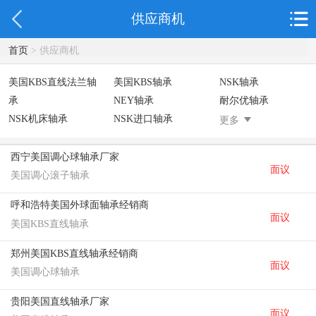
供应商机
首页
> 供应商机
美国KBS直线法兰轴
美国KBS轴承
NSK轴承
承
NEY轴承
耐尔优轴承
NSK机床轴承
NSK进口轴承
德国INA轴
更多
德国INA光轴
德国依纳光轴
GP紧定套
SKF轴承
德国FAG进口轴承
日本NSK进口轴承
西宁美国调心球轴承厂家
面议
德国INA进口轴承
日本NTN进口轴承
台湾上银HIWIN滑
美国调心滚子轴承
块导轨
呼和浩特美国外球面轴承经销商
不锈钢轴承
进口轴承
美国KBS直线轴承
面议
美国KBS直线轴承
日本THK
自润滑铜套无油轴
C&U人本轴承
承
郑州美国KBS直线轴承经销商
面议
美国调心球轴承
贵阳美国直线轴承厂家
面议