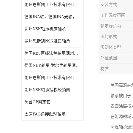
湖州恩斯凯工业技术有限公司 湖州NSK轴承
安装方式
日本NSK进口轴承
工作温度范围
德国INA轴，德国INA光轴，德国依纳光轴
德国INA进口轴承
额定静负荷
湖州NSK轴承机床轴承
日本NTN进口轴承
密封形式
湖州恩斯凯NSK进口轴承
闽台上银HIWIN滑块导轨
滚动体类型
美国KBS直线法兰轴承湖州KBS轴承
不锈钢轴承
外径范围
德国NEY轴承 耐尔优轴承湖州代理商
材质
进口轴承
湖州恩斯凯工业技术有限公司NSK轴承*经销商
美国KBS直线轴承
美国高温轴
湖州NSK轴承授权经销商
轴承被用于
日本THK
闽台GP紧定套
表面涂层技
自润滑铜套无油轴承
太原FAG角接触球轴承
在能源领域
C&U人本轴承
高温轴承通