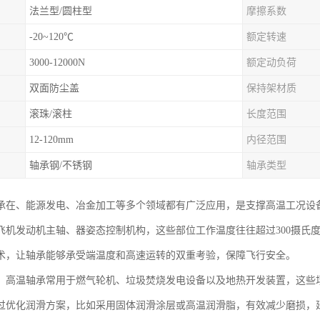
法兰型/圆柱型
摩擦系数
-20~120℃
额定转速
3000-12000N
额定动负荷
双面防尘盖
保持架材质
滚珠/滚柱
长度范围
12-120mm
内径范围
轴承钢/不锈钢
轴承类型
承在、能源发电、冶金加工等多个领域都有广泛应用，是支撑高温工况设
飞机发动机主轴、器姿态控制机构，这些部位工作温度往往超过300摄氏度
术，让轴承能够承受端温度和高速运转的双重考验，保障飞行安全。
，高温轴承常用于燃气轮机、垃圾焚烧发电设备以及地热开发装置，这些场景
过优化润滑方案，比如采用固体润滑涂层或高温润滑脂，有效减少磨损，