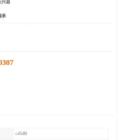
长兴县
轴承
0307
≤45dB