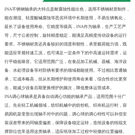
INA不锈钢轴承的大特点是耐腐蚀性能出色，选用不锈钢材质制作，
能在潮湿、轻度酸碱腐蚀等恶劣环境中长期使用，不易生锈氧化，
延长了设备使用寿命。它精度等级高，INA作为轴承，生产工艺严
苛，尺寸公差控制，旋转精度稳定，能满足高精度传动设备的运行
要求。不锈钢材质还具备较好的强度和韧性，承受载荷能力强，既
能适应常规转速工况，也可满足一定条件下的中高速运转需求，运
行平稳低噪音。它适用范围广泛，在食品加工机械、器械、海洋设
备、水处理设备等对防锈有要求的领域都能使用。不过相比普通轴
承，它成本略高，但从长期维护和使用寿命来看，综合性价比更突
出，能减少设备后期更换维护的频次，降低整体运营成本。
INA调心球轴承是具备自动调心功能的轴承产品，适用范围十分广
泛。先在轻工机械领域，纺织机械中的纺纱机、织布机运行时，容
易因机架变形出现轴不对中的问题，调心球的调心特性可以补偿安
装误差带来的同轴度偏差，保障设备稳定运转，造纸设备的纸辊支
撑部位也常选用这类轴承，适应纸张加工过程中轻微的位置偏移。