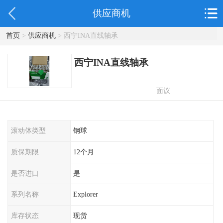
供应商机
首页
>
供应商机
> 西宁INA直线轴承
西宁INA直线轴承
面议
滚动体类型
钢球
质保期限
12个月
是否进口
是
系列名称
Explorer
库存状态
现货