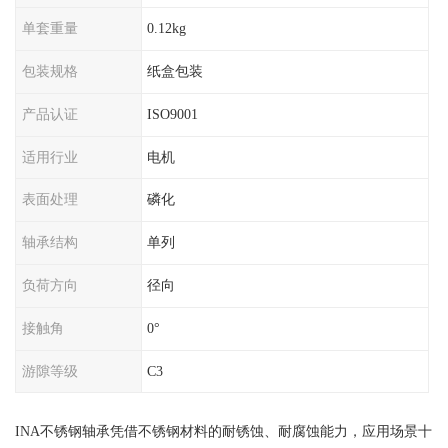
单套重量
0.12kg
包装规格
纸盒包装
产品认证
ISO9001
适用行业
电机
表面处理
磷化
轴承结构
单列
负荷方向
径向
接触角
0°
游隙等级
C3
INA不锈钢轴承凭借不锈钢材料的耐锈蚀、耐腐蚀能力，应用场景十