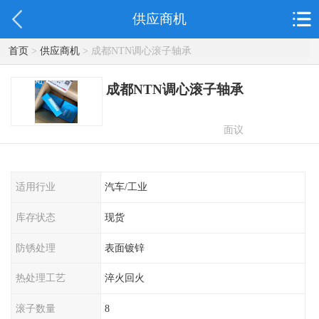
供应商机
首页
>
供应商机
> 成都NTN调心滚子轴承
成都NTN调心滚子轴承
面议
适用行业
汽车/工业
库存状态
现货
防锈处理
表面镀锌
热处理工艺
淬火回火
滚子数量
8