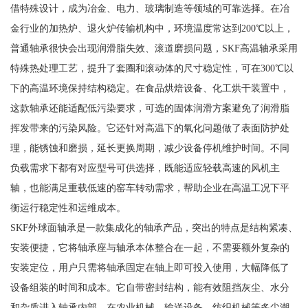
借特殊设计，成为冶金、电力、玻璃制造等领域的可靠选择。在冶
金行业的加热炉、退火炉传输机构中，环境温度常达到200℃以上，
普通轴承很快会出现润滑脂失效、滚道磨损问题，SKF高温轴承采用
特殊热处理工艺，提升了套圈和滚动体的尺寸稳定性，可在300℃以
下的高温环境保持结构稳定。在食品烘焙设备、化工烘干装置中，
这款轴承还能适配低污染要求，可选的固体润滑方案避免了润滑脂
挥发带来的污染风险。它还针对高温下的氧化问题做了表面防护处
理，能锈蚀和磨损，延长更换周期，减少设备停机维护时间。不同
负载需求下都有对应型号可供选择，既能适应轻载高速的风机主
轴，也能满足重载低速的窑车转动需求，帮助企业在高温工况下平
衡运行稳定性和运维成本。
SKF外球面轴承是一款集成化的轴承产品，突出的特点是结构紧凑、
安装便捷，它将轴承座与轴承本体整合在一起，不需要额外复杂的
安装定位，用户只需将轴承固定在轴上即可投入使用，大幅降低了
设备组装的时间和成本。它自带密封结构，能有效阻挡灰尘、水分
和杂质进入轴承内部，在农业机械、输送设备、纺织机械等多尘潮