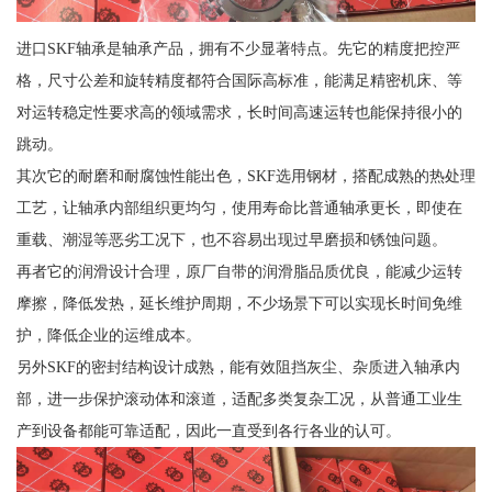
进口SKF轴承是轴承产品，拥有不少显著特点。先它的精度把控严
格，尺寸公差和旋转精度都符合国际高标准，能满足精密机床、等
对运转稳定性要求高的领域需求，长时间高速运转也能保持很小的
跳动。
其次它的耐磨和耐腐蚀性能出色，SKF选用钢材，搭配成熟的热处理
工艺，让轴承内部组织更均匀，使用寿命比普通轴承更长，即使在
重载、潮湿等恶劣工况下，也不容易出现过早磨损和锈蚀问题。
再者它的润滑设计合理，原厂自带的润滑脂品质优良，能减少运转
摩擦，降低发热，延长维护周期，不少场景下可以实现长时间免维
护，降低企业的运维成本。
另外SKF的密封结构设计成熟，能有效阻挡灰尘、杂质进入轴承内
部，进一步保护滚动体和滚道，适配多类复杂工况，从普通工业生
产到设备都能可靠适配，因此一直受到各行各业的认可。