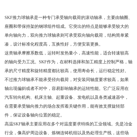
SKF推力球轴承是一种专门承受轴向载荷的滚动轴承，主要由轴圈、
座圈和带保持架的钢球组件组成。它突出的特点是能够承受较大的
单向轴向力，双向推力球轴承则可承受双向轴向载荷，结构简单紧
凑，设计标准化程度高，互换性好，方便安装更换。
这类轴承摩擦系数低，运转时发热量小，高速性能，适合转速较高
的轴向受力工况。SKF作为，在材料选择和加工精度上控制严格，轴
承的尺寸精度和旋转精度都比较高，使用寿命长，运行稳定性好。
不过推力球轴承不能承受径向载荷，对安装同轴度要求较高，如果
轴出现偏斜或者不对中，容易影响轴承的运转性能。它广泛应用在
汽车转向机构、机床主轴、起重设备、发电机以及各类减速器中，
在需要承受轴向推力的场合发挥着关键作用，能有效支撑旋转部
件，保证设备轴向位置的稳定。
高温SKF轴承主要应用在多个对温度要求特殊的工业领域。先是冶金
行业，像高炉周边设备、炼钢连铸机组以及热处理生产线，这些场