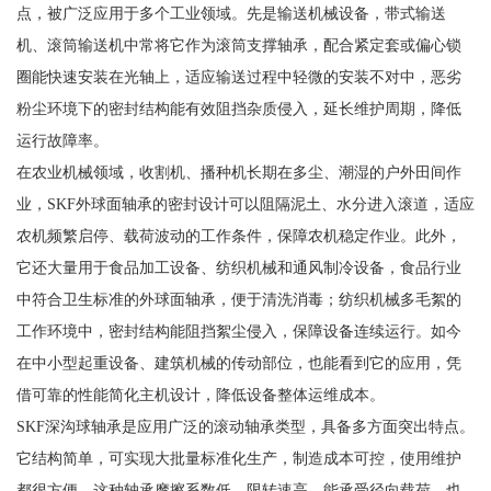
点，被广泛应用于多个工业领域。先是输送机械设备，带式输送
机、滚筒输送机中常将它作为滚筒支撑轴承，配合紧定套或偏心锁
圈能快速安装在光轴上，适应输送过程中轻微的安装不对中，恶劣
粉尘环境下的密封结构能有效阻挡杂质侵入，延长维护周期，降低
运行故障率。
在农业机械领域，收割机、播种机长期在多尘、潮湿的户外田间作
业，SKF外球面轴承的密封设计可以阻隔泥土、水分进入滚道，适应
农机频繁启停、载荷波动的工作条件，保障农机稳定作业。此外，
它还大量用于食品加工设备、纺织机械和通风制冷设备，食品行业
中符合卫生标准的外球面轴承，便于清洗消毒；纺织机械多毛絮的
工作环境中，密封结构能阻挡絮尘侵入，保障设备连续运行。如今
在中小型起重设备、建筑机械的传动部位，也能看到它的应用，凭
借可靠的性能简化主机设计，降低设备整体运维成本。
SKF深沟球轴承是应用广泛的滚动轴承类型，具备多方面突出特点。
它结构简单，可实现大批量标准化生产，制造成本可控，使用维护
都很方便。这种轴承摩擦系数低，限转速高，能承受径向载荷，也