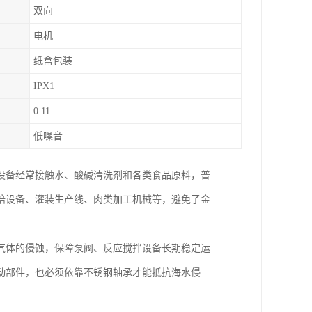
双向
电机
纸盒包装
IPX1
0.11
低噪音
设备经常接触水、酸碱清洗剂和各类食品原料，普
焙设备、灌装生产线、肉类加工机械等，避免了金
气体的侵蚀，保障泵阀、反应搅拌设备长期稳定运
动部件，也必须依靠不锈钢轴承才能抵抗海水侵