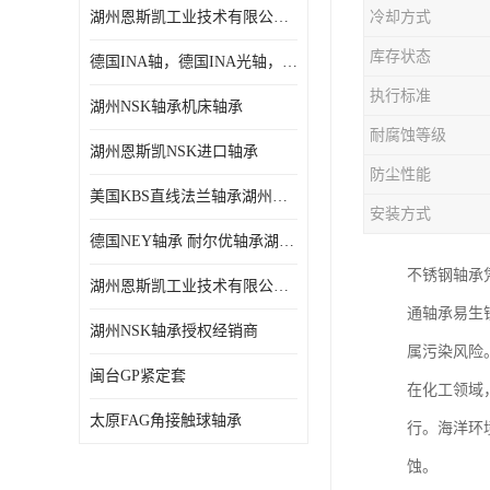
湖州恩斯凯工业技术有限公司 湖州NSK轴承
冷却方式
日本NSK进口轴承
库存状态
德国INA轴，德国INA光轴，德国依纳光轴
德国INA进口轴承
执行标准
湖州NSK轴承机床轴承
日本NTN进口轴承
耐腐蚀等级
湖州恩斯凯NSK进口轴承
闽台上银HIWIN滑块导轨
防尘性能
美国KBS直线法兰轴承湖州KBS轴承
不锈钢轴承
安装方式
德国NEY轴承 耐尔优轴承湖州代理商
进口轴承
不锈钢轴承
湖州恩斯凯工业技术有限公司NSK轴承*经销商
美国KBS直线轴承
通轴承易生
湖州NSK轴承授权经销商
属污染风险
日本THK
闽台GP紧定套
在化工领域
自润滑铜套无油轴承
太原FAG角接触球轴承
行。海洋环
C&U人本轴承
蚀。