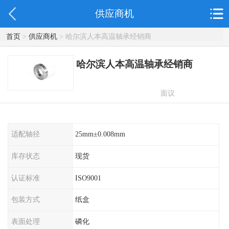
供应商机
首页
>
供应商机
> 哈尔滨人本高温轴承经销商
哈尔滨人本高温轴承经销商
面议
适配轴径
25mm±0.008mm
库存状态
现货
认证标准
ISO9001
包装方式
纸盒
表面处理
磷化