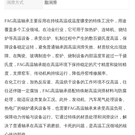
润滑方式
脂润滑
FAG高温轴承主要应用在持续高温或温度骤变的特殊工况中，用途
覆盖多个工业领域。在冶金行业，它可用于加热炉、连铸机、烧结
炉等高温设备，承受出炉、轧制过程中产生的数百摄氏度高温，保
障设备稳定运转，避免普通轴承因高温润滑失效、材质软化出现故
障。在陶瓷、玻璃制造中，窑炉、烧制设备内部温度常超过一千摄
氏度，FAG高温轴承能在高温环境下保持稳定的尺寸精度和旋转精
度，支撑窑车、传动机构持续运行，降低停窑维修频率。
在化工行业，加热反应釜、高温烘干设备的工作环境不仅高温，往
往还伴随一定腐蚀，FAG高温轴承搭配特殊耐高温润滑材料与防腐
处理，能适应这类复杂工况。此外，发动机、汽车尾气处理设备、
热电厂的锅炉通风设备等，也需要FAG高温轴承来承受高温负荷，
保障动力传输与设备运行。它通过特殊的材质处理和润滑设计，解
决了普通轴承在高温下易磨损、卡死的问题，是高温工况领域的核
心传动部件。