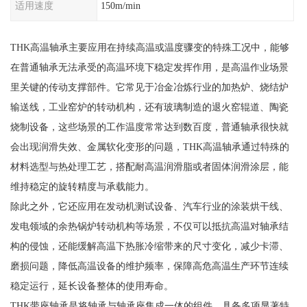
适用速度
150m/min
THK高温轴承主要应用在持续高温或温度骤变的特殊工况中，能够
在普通轴承无法承受的高温环境下稳定发挥作用，是高温作业场景
里关键的传动支撑部件。它常见于冶金冶炼行业的加热炉、烧结炉
输送线，工业窑炉的转动机构，还有玻璃制造的退火窑辊道、陶瓷
烧制设备，这些场景的工作温度常常达到数百度，普通轴承很快就
会出现润滑失效、金属软化变形的问题，THK高温轴承通过特殊的
材料选型与热处理工艺，搭配耐高温润滑脂或者固体润滑涂层，能
维持稳定的旋转精度与承载能力。
除此之外，它还应用在发动机测试设备、汽车行业的涂装烘干线、
发电领域的余热锅炉转动机构等场景，不仅可以抵抗高温对轴承结
构的侵蚀，还能缓解高温下热胀冷缩带来的尺寸变化，减少卡滞、
磨损问题，降低高温设备的维护频率，保障高危高温生产环节连续
稳定运行，延长设备整体的使用寿命。
THK带座轴承是将轴承与轴承座集成一体的组件，具备多项显著特