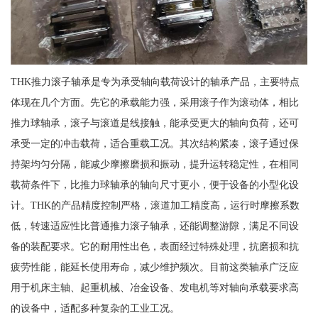
THK推力滚子轴承是专为承受轴向载荷设计的轴承产品，主要特点
体现在几个方面。先它的承载能力强，采用滚子作为滚动体，相比
推力球轴承，滚子与滚道是线接触，能承受更大的轴向负荷，还可
承受一定的冲击载荷，适合重载工况。其次结构紧凑，滚子通过保
持架均匀分隔，能减少摩擦磨损和振动，提升运转稳定性，在相同
载荷条件下，比推力球轴承的轴向尺寸更小，便于设备的小型化设
计。THK的产品精度控制严格，滚道加工精度高，运行时摩擦系数
低，转速适应性比普通推力滚子轴承，还能调整游隙，满足不同设
备的装配要求。它的耐用性出色，表面经过特殊处理，抗磨损和抗
疲劳性能，能延长使用寿命，减少维护频次。目前这类轴承广泛应
用于机床主轴、起重机械、冶金设备、发电机等对轴向承载要求高
的设备中，适配多种复杂的工业工况。