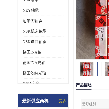
NEY轴承
耐尔优轴承
NSK机床轴承
NSK进口轴承
德国INA轴
德国INA光轴
德国依纳光轴
GP紧定套
产品描述
SKF轴承
最新供应商机
更多
游隙组别
德国FAG进口轴承