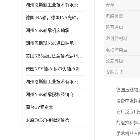
湖州恩斯凯工业技术有限公司 湖州NSK轴承
寿命
日本NSK进口轴承
包装类型
德国INA轴，德国INA光轴，德国依纳光轴
德国INA进口轴承
是否进口
湖州NSK轴承机床轴承
日本NTN进口轴承
密封件材料
湖州恩斯凯NSK进口轴承
闽台上银HIWIN滑块导轨
滚动体类型
美国KBS直线法兰轴承湖州KBS轴承
不锈钢轴承
公差等级
德国NEY轴承 耐尔优轴承湖州代理商
安装方式
进口轴承
湖州恩斯凯工业技术有限公司NSK轴承*经销商
美国KBS直线轴承
德国直线轴
湖州NSK轴承授权经销商
设备中发挥
日本THK
闽台GP紧定套
它广泛应用
自润滑铜套无油轴承
太原FAG角接触球轴承
的磨损和抖
C&U人本轴承
手术机器人