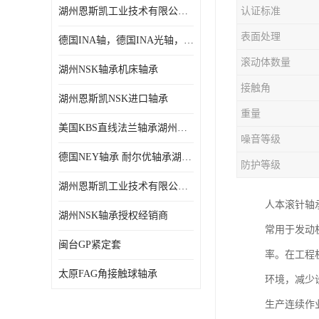
湖州恩斯凯工业技术有限公司 湖州NSK轴承
认证标准
日本NSK进口轴承
表面处理
德国INA轴，德国INA光轴，德国依纳光轴
德国INA进口轴承
滚动体数量
湖州NSK轴承机床轴承
日本NTN进口轴承
接触角
湖州恩斯凯NSK进口轴承
闽台上银HIWIN滑块导轨
重量
美国KBS直线法兰轴承湖州KBS轴承
不锈钢轴承
噪音等级
德国NEY轴承 耐尔优轴承湖州代理商
防护等级
进口轴承
湖州恩斯凯工业技术有限公司NSK轴承*经销商
美国KBS直线轴承
人本滚针轴
湖州NSK轴承授权经销商
常用于发动
日本THK
闽台GP紧定套
率。在工程
自润滑铜套无油轴承
太原FAG角接触球轴承
环境，减少
C&U人本轴承
生产连续作