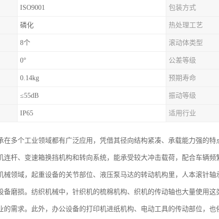
ISO9001
包装方式
磷化
热处理工艺
8个
滚动体类型
0°
公差等级
0.14kg
预期寿命
≤55dB
振动等级
IP65
适用行业
承在多个工业领域都有广泛应用，凭借其径向结构紧凑、承载能力强的特
机连杆、变速箱换挡机构和转向系统，能承受较大冲击载荷，配合车辆频
机械领域，起重设备的关节部位、液压泵马达的转动机构里，人本滚针轴
设备磨损。纺织机械中，针织机的梳棉机构、织机的传动轴也大量使用这
业的需求。此外，办公设备的打印机进纸机构、电动工具的传动部位，也