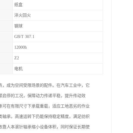
纸盒
淬火回火
钢球
GB/T 307.1
12000h
Z2
电机
点，成为空间受限场景的配件。在汽车工业中，它
繁启停的工况，保障动力传递平稳，提升传动效
承可在有限尺寸下承载重载，适应工地恶劣的作业
类轴承，高速运转下仍能保持稳定精度，满足纺织
依靠人本滚针轴承缩小设备体积，同时保证长期使