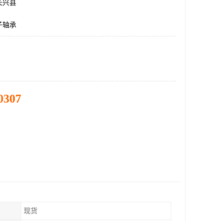
长兴县
子轴承
0307
现货