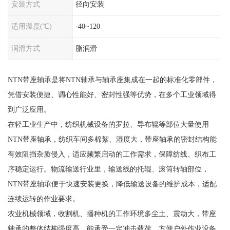
安装方式
径向安装
适用温度(℃)
-40~120
润滑方式
脂润滑
NTN带座轴承是将NTN轴承与轴承座集成在一起的标准化零部件，
凭借安装便捷、调心性能好、密封性强等优势，在多个工业领域得
到广泛应用。
在轻工业生产中，纺织机械设备的罗拉、导布辊等部位大量使用
NTN带座轴承，纺织车间多棉絮、湿度大，带座轴承的密封结构能
有效阻挡杂质侵入，适应频繁启动的工作需求，保障纺线、织布工
序稳定运行。物流输送行业里，输送线的托辊、滚筒转轴部位，
NTN带座轴承便于快速安装更换，降低输送设备的维护成本，适配
连续运转的作业要求。
农业机械领域，收割机、播种机的工作环境多尘土、震动大，带座
轴承的整体结构强度高，能承受一定冲击载荷，方便户外作业设备