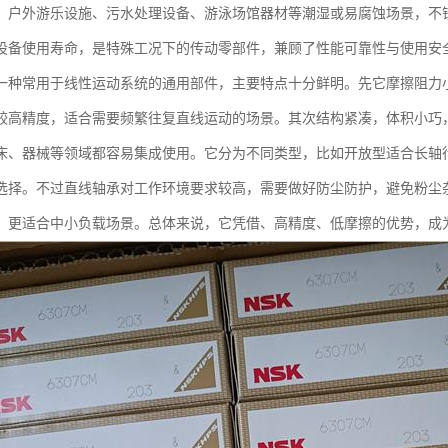
、户外游乐设施、污水处理设备、游泳场馆器材等潮湿或易腐蚀场景，不
设备使用寿命，是特殊工况下的传动零部件，兼顾了性能可靠性与使用安
一种常用于线性运动系统的通用部件，主要特点十分鲜明。先它摩擦阻力
较高精度，适合需要频繁往复直线运动的场景。其次结构紧凑，体积小巧
床、器械等领域都容易集成使用。它分为不同类型，比如开放型适合长轴
选择。不过直线轴承对工作环境要求较高，需要做好防尘防护，避免粉尘
，更适合中小负载场景。总体来说，它凭借、高精度、低摩擦的优势，成