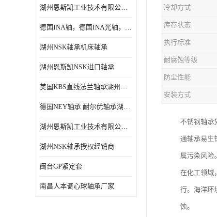
湖州恩斯凯工业技术有限公司 湖州NSK轴承
冷却方式
日本NSK进口轴承
库存状态
德国INA轴，德国INA光轴，德国依纳光轴
德国INA进口轴承
执行标准
湖州NSK轴承机床轴承
日本NTN进口轴承
耐腐蚀等级
湖州恩斯凯NSK进口轴承
闽台上银HIWIN滑块导轨
防尘性能
美国KBS直线法兰轴承湖州KBS轴承
不锈钢轴承
安装方式
德国NEY轴承 耐尔优轴承湖州代理商
进口轴承
不锈钢轴承
湖州恩斯凯工业技术有限公司NSK轴承*经销商
美国KBS直线轴承
通轴承易生
湖州NSK轴承授权经销商
属污染风险
日本THK
闽台GP紧定套
在化工领域
自润滑铜套无油轴承
南昌人本调心球轴承厂家
行。海洋环
C&U人本轴承
蚀。