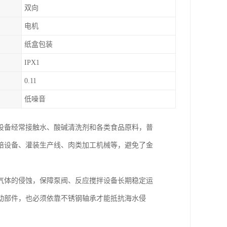
双向
电机
纸盒包装
IPX1
0.11
低噪音
设备经常接触水、酸碱清洗剂和各类食品原料，普
焙设备、灌装生产线、肉类加工机械等，避免了金
气体的侵蚀，保障泵阀、反应搅拌设备长期稳定运
动部件，也必须依靠不锈钢轴承才能抵抗海水侵