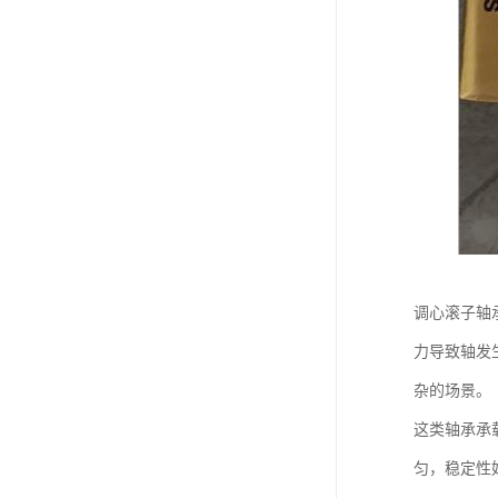
调心滚子轴
力导致轴发
杂的场景。
这类轴承承
匀，稳定性