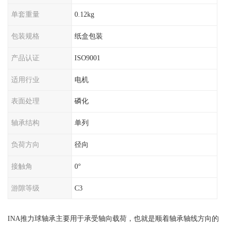
单套重量
0.12kg
包装规格
纸盒包装
产品认证
ISO9001
适用行业
电机
表面处理
磷化
轴承结构
单列
负荷方向
径向
接触角
0°
游隙等级
C3
INA推力球轴承主要用于承受轴向载荷，也就是顺着轴承轴线方向的