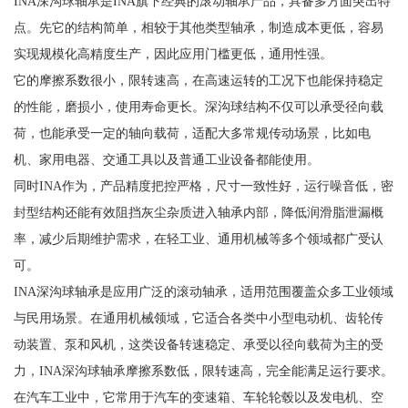
INA深沟球轴承是INA旗下经典的滚动轴承产品，具备多方面突出特
点。先它的结构简单，相较于其他类型轴承，制造成本更低，容易
实现规模化高精度生产，因此应用门槛更低，通用性强。
它的摩擦系数很小，限转速高，在高速运转的工况下也能保持稳定
的性能，磨损小，使用寿命更长。深沟球结构不仅可以承受径向载
荷，也能承受一定的轴向载荷，适配大多常规传动场景，比如电
机、家用电器、交通工具以及普通工业设备都能使用。
同时INA作为，产品精度把控严格，尺寸一致性好，运行噪音低，密
封型结构还能有效阻挡灰尘杂质进入轴承内部，降低润滑脂泄漏概
率，减少后期维护需求，在轻工业、通用机械等多个领域都广受认
可。
INA深沟球轴承是应用广泛的滚动轴承，适用范围覆盖众多工业领域
与民用场景。在通用机械领域，它适合各类中小型电动机、齿轮传
动装置、泵和风机，这类设备转速稳定、承受以径向载荷为主的受
力，INA深沟球轴承摩擦系数低，限转速高，完全能满足运行要求。
在汽车工业中，它常用于汽车的变速箱、车轮轮毂以及发电机、空