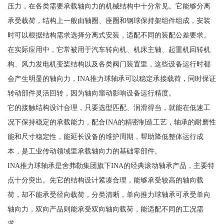
压力，在各类需要承载轴向力的机械结构中十分常见。它能够分离
承受载荷，结构上一般由轴圈、座圈和钢球保持架组件组成，安装
时可以根据结构需求选择分离式安装，适配不同的装配公差要求。
在实际应用中，它常被用于汽车转向机、机床主轴、起重机回转机
构、风力发电机变桨结构以及各类阀门装置里，这些设备运行时都
会产生明显的轴向力，INA推力球轴承可以稳定承接载荷，同时保证
转动部件灵活回转，因为轴向窜动影响设备运行精度。
它的接触结构设计合理，只要选型匹配、润滑得当，就能在低速工
况下保持稳定的承载能力，配合INA的精密制造工艺，轴承的耐磨性
能和尺寸稳定性，能延长设备的维护周期，帮助降低整体运行成
本，是工业传动领域里承载轴向力的基础零部件。
INA推力球轴承是舍弗勒集团旗下INA的经典滚动轴承产品，主要特
点十分突出。先它的结构设计紧凑合理，能够承受较高的轴向载
荷，却不能承受径向载荷，分类清晰，单向推力球轴承可承受单向
轴向力，双向产品则能承受双向轴向载荷，能适配不同的工况需
求。