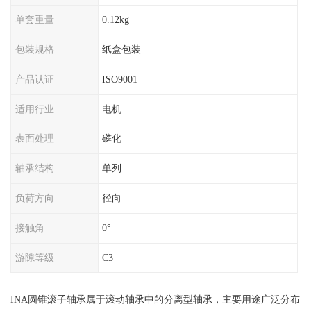
单套重量
0.12kg
包装规格
纸盒包装
产品认证
ISO9001
适用行业
电机
表面处理
磷化
轴承结构
单列
负荷方向
径向
接触角
0°
游隙等级
C3
INA圆锥滚子轴承属于滚动轴承中的分离型轴承，主要用途广泛分布