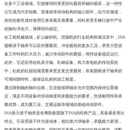
在多个工业领域。它能够同时承受径向载荷和轴向载荷，这一特性
让它成为汽车轮毂、变速箱等传动机构的核心部件，在汽车领域，
前轮轮毂常成对使用它来承载车身重量，同时承受车辆行驶中产生
的轴向冲击力，保障转向稳定。
在工程机械领域，矿山破碎机、挖掘机的行走机构和液压泵中，INA
圆锥滚子轴承可以应对重载荷、冲击载荷的复杂工况，承受大型设
备工作时的巨大压力，减少传动部件的磨损，维持设备稳定运行。
此外，它还应用在机床主轴、轧钢设备、风力发电机的传动系统
中，轧机的轧辊辊颈需要承受反复交变载荷，依靠圆锥滚子轴承的
可调间隙特性，能保证轧材的加工精度。
通过限制轴的轴向位移，它还能保障轴在允许范围内保持位置稳
定，满足不同设备对传动精度和承载能力的要求，凭借耐用性和承
载优势，成为重工业、交通运输等领域的基础传动部件。
INA推力滚子轴承是舍弗勒集团旗下INA的经典产品，具备诸多突出
特点。它采用滚子作为滚动体，相比推力球轴承，承载能力更强，
能承受更大的轴向载荷，同时也可承受一定的径向联合载荷，适配