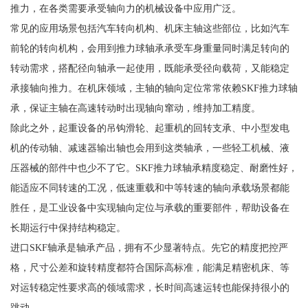
推力，在各类需要承受轴向力的机械设备中应用广泛。
常见的应用场景包括汽车转向机构、机床主轴这些部位，比如汽车
前轮的转向机构，会用到推力球轴承承受车身重量同时满足转向的
转动需求，搭配径向轴承一起使用，既能承受径向载荷，又能稳定
承接轴向推力。在机床领域，主轴的轴向定位常常依赖SKF推力球轴
承，保证主轴在高速转动时出现轴向窜动，维持加工精度。
除此之外，起重设备的吊钩滑轮、起重机的回转支承、中小型发电
机的传动轴、减速器输出轴也会用到这类轴承，一些轻工机械、液
压器械的部件中也少不了它。SKF推力球轴承精度稳定、耐磨性好，
能适应不同转速的工况，低速重载和中等转速的轴向承载场景都能
胜任，是工业设备中实现轴向定位与承载的重要部件，帮助设备在
长期运行中保持结构稳定。
进口SKF轴承是轴承产品，拥有不少显著特点。先它的精度把控严
格，尺寸公差和旋转精度都符合国际高标准，能满足精密机床、等
对运转稳定性要求高的领域需求，长时间高速运转也能保持很小的
跳动。