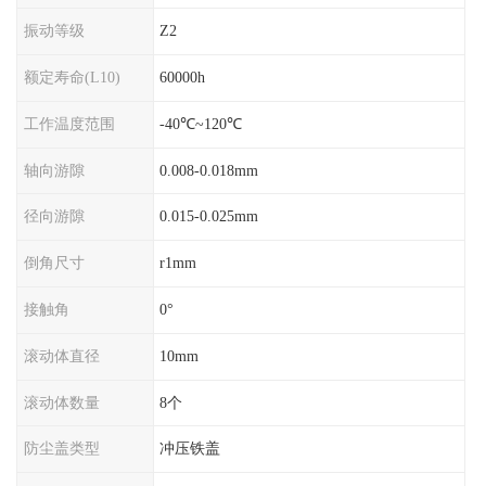
振动等级
Z2
额定寿命(L10)
60000h
工作温度范围
-40℃~120℃
轴向游隙
0.008-0.018mm
径向游隙
0.015-0.025mm
倒角尺寸
r1mm
接触角
0°
滚动体直径
10mm
滚动体数量
8个
防尘盖类型
冲压铁盖