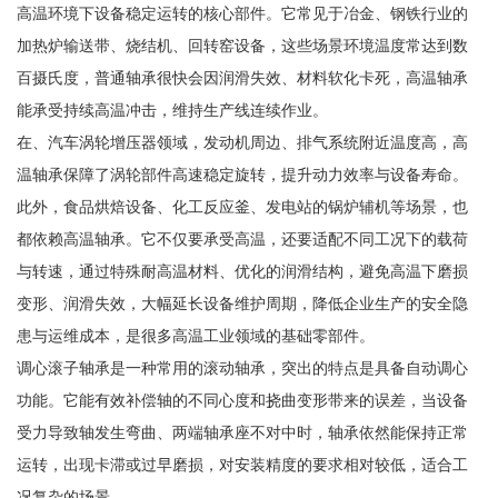
高温环境下设备稳定运转的核心部件。它常见于冶金、钢铁行业的
加热炉输送带、烧结机、回转窑设备，这些场景环境温度常达到数
百摄氏度，普通轴承很快会因润滑失效、材料软化卡死，高温轴承
能承受持续高温冲击，维持生产线连续作业。
在、汽车涡轮增压器领域，发动机周边、排气系统附近温度高，高
温轴承保障了涡轮部件高速稳定旋转，提升动力效率与设备寿命。
此外，食品烘焙设备、化工反应釜、发电站的锅炉辅机等场景，也
都依赖高温轴承。它不仅要承受高温，还要适配不同工况下的载荷
与转速，通过特殊耐高温材料、优化的润滑结构，避免高温下磨损
变形、润滑失效，大幅延长设备维护周期，降低企业生产的安全隐
患与运维成本，是很多高温工业领域的基础零部件。
调心滚子轴承是一种常用的滚动轴承，突出的特点是具备自动调心
功能。它能有效补偿轴的不同心度和挠曲变形带来的误差，当设备
受力导致轴发生弯曲、两端轴承座不对中时，轴承依然能保持正常
运转，出现卡滞或过早磨损，对安装精度的要求相对较低，适合工
况复杂的场景。