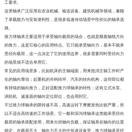
工要求。
这类轴承广泛应用在农业机械、输送设备、建筑机械等领域，兼顾
了承载能力与安装便利性，是很多低速传动场景中性价比的轴承选
择。
推力球轴承主要适用于承受轴向载荷的场合，也就是顺着轴线方向
的推力，这是它核心的应用特点。它只能承受轴向力，基本不能承
受径向载荷，这一点决定了它的使用边界，很多需要同时受径向力
的场景就不适合单用它。
常见的应用场景多，比如机床的主轴端面，用来抵消主轴工作时产
生的轴向窜动；起重机的吊钩转环、汽车的转向机构，这些部位都
有持续的轴向推力，正好适配推力球轴承的特性；还有立式水泵、
涡轮机、减速器的轴向定位部位，也会用到它。
不过推力球轴承的限转速不高，高速运转下摩擦发热比较严重，所
以不适合高转速的工作场景。它一般和深沟球轴承这类能承受径向
载荷的轴承搭配使用，用来分担轴向负载，保证轴系在轴向的位置
稳定。在载荷不大、轴向力不大的中低速设备里，推力球轴承是经