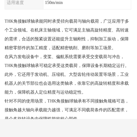
适用速度
150m/min
THK角接触球轴承能同时承受径向载荷与轴向载荷，广泛应用于多
个工业领域。在机床主轴领域，它可满足主轴高旋转精度、高转速
的需求，合适的预紧设置还能提升主轴刚性，抑制加工振动，保障
精密零部件的加工精度，适配精密铣削、磨削等加工场景。
在风力发电设备中，变桨、偏航系统需要承受交变载荷与冲击，
THK角接触球轴承可稳定承受这类载荷，保障设备长期稳定运行。
此外，它还用于发动机、压缩机、大型齿轮传动装置等场景，工业
机器人的关节部位也会选用这类轴承，依靠它的高旋转精度和承载
能力，保障机器人定位精度与运动稳定性。
针对不同的使用场景，THK角接触球轴承有不同接触角规格可选，
接触角越大轴向承载能力越强，可满足不同载荷条件的匹配需求，
是众多旋转设备中保障性能的核心部件。
日本THK直线轴承是直线运动领域的产品，具备诸多突出特点。先
它精度表现，从生产环节就把控严格，零件加工公差小，运行时能