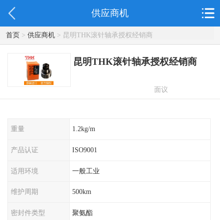
供应商机
首页
>
供应商机
> 昆明THK滚针轴承授权经销商
昆明THK滚针轴承授权经销商
面议
重量
1.2kg/m
产品认证
ISO9001
适用环境
一般工业
维护周期
500km
密封件类型
聚氨酯