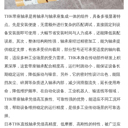
THK带座轴承是将轴承与轴承座集成一体的组件，具备多项显著特
点。先是安装便捷，无需额外进行复杂的匹配调试，直接固定到设
备安装面即可使用，大幅节省安装时间与人力成本，还能降低装配
误差。其次，整体结构刚性强，轴承座经过精密加工，能为轴承提
供稳定支撑，有效承受径向载荷，部分型号还可承受适度的轴向载
荷，适应多种工业场景的受力需求。THK本身在传动部件研发上积
累深厚，这套带座轴承配合精度高，运行时跳动小，能保证设备长
期稳定运转，降低振动与噪音。另外，它的密封性设计出色，能阻
挡灰尘、碎屑等杂质进入轴承内部，减少润滑脂流失，延长使用寿
命，降低维护频率。在自动化设备、工业机器人、输送线等领域，
THK带座轴承凭借高互换性、可靠性强的优势，能适应不同工况环
境，帮助设备维持稳定的运行精度，是很多工业传动场景的可靠选
择。
日本THK直线轴承凭借高精度、低摩擦、高刚性的特性，被广泛应