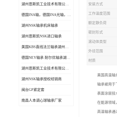
湖州恩斯凯工业技术有限公司 湖州NSK轴承
安装方式
日本NSK进口轴承
工作温度范围
德国INA轴，德国INA光轴，德国依纳光轴
德国INA进口轴承
额定静负荷
湖州NSK轴承机床轴承
日本NTN进口轴承
密封形式
湖州恩斯凯NSK进口轴承
闽台上银HIWIN滑块导轨
滚动体类型
美国KBS直线法兰轴承湖州KBS轴承
不锈钢轴承
外径范围
德国NEY轴承 耐尔优轴承湖州代理商
材质
进口轴承
湖州恩斯凯工业技术有限公司NSK轴承*经销商
美国KBS直线轴承
美国高温轴
湖州NSK轴承授权经销商
轴承被用于
日本THK
闽台GP紧定套
表面涂层技
自润滑铜套无油轴承
南昌人本调心球轴承厂家
在能源领域
C&U人本轴承
高温轴承通