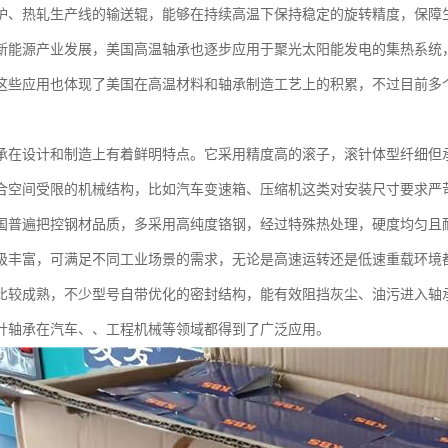
炉、热轧生产线的输送辊，能够在持续高温下保持稳定的旋转精度，保障
新能源产业发展，美国高温轴承也逐步应用于聚光太阳能发电的集热系统
这些应用也体现了美国在高温材料和轴承制造工艺上的积累，不过目前多
承在设计和制造上有着鲜明特点。它采用精度高的滚子，滚针体型纤细但
合空间受限的机械结构，比如汽车变速箱、压缩机这类对安装尺寸要求严
国普遍把控钢材品质，多采用高纯度铬钢，经过特殊热处理，硬度均匀且
级丰富，可满足不同工业场景的需求，无论是高速运转还是低速重载环境
比较成熟，不少型号自带优化的密封结构，能有效阻挡灰尘、油污进入轴
针轴承在汽车、、工程机械等领域都得到了广泛应用。