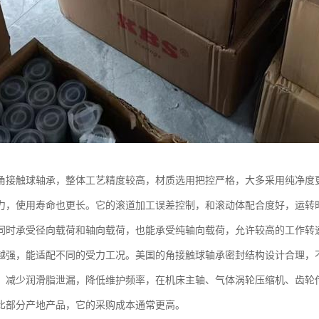
角接触球轴承，整体工艺精度较高，材质选用把控严格，大多采用纯净度
力，使用寿命也更长。它的滚道加工误差控制，和滚动体配合度好，运转
同时承受径向载荷和轴向载荷，也能承受纯轴向载荷，允许较高的工作转
越强，能适配不同的受力工况。美国的角接触球轴承密封结构设计合理，
，减少润滑脂泄漏，降低维护频率，在机床主轴、气体涡轮压缩机、齿轮
比部分产地产品，它的采购成本通常更高。