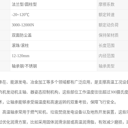
法兰型/圆柱型
摩擦系数
-20~120℃
额定转速
3000-12000N
额定动负荷
双面防尘盖
保持架材质
滚珠/滚柱
长度范围
12-120mm
内径范围
轴承钢/不锈钢
轴承类型
承在、能源发电、冶金加工等多个领域都有广泛应用，是支撑高温工况设
飞机发动机主轴、器姿态控制机构，这些部位工作温度往往超过300摄氏度
术，让轴承能够承受端温度和高速运转的双重考验，保障飞行安全。
，高温轴承常用于燃气轮机、垃圾焚烧发电设备以及地热开发装置，这些场景
过优化润滑方案，比如采用固体润滑涂层或高温润滑脂，有效减少磨损，