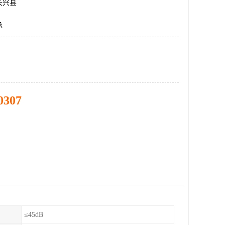
长兴县
承
0307
≤45dB