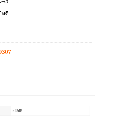
长兴县
子轴承
0307
≤45dB