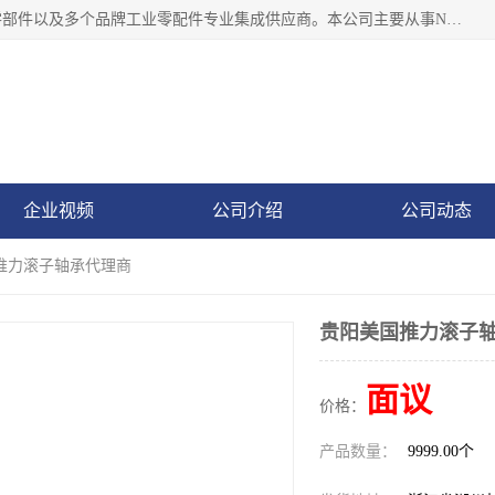
湖州恩斯凯工业技术有限公司位于湖州长兴，公司作为机械零部件以及多个品牌工业零配件专业集成供应商。本公司主要从事NSK进口轴承、SKF进口轴承、FAG进口轴承、NTN进口轴承、国产轴承：ZWZ、HRB、C&U轴承外球面轴承、导轨、丝杠、滑块、 润滑油、工业皮带及其他工业零部件的销售.
企业视频
公司介绍
公司动态
国推力滚子轴承代理商
贵阳美国推力滚子
面议
价格：
产品数量：
9999.00个