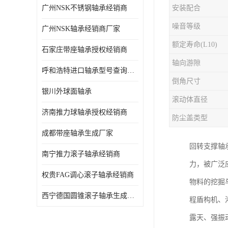
广州NSK不锈钢轴承经销商
安装配合
日本NSK进口轴承
噪音等级
广州NSK轴承经销商厂家
德国INA进口轴承
额定寿命(L10)
石家庄带座轴承授权经销商
日本NTN进口轴承
轴向游隙
呼和浩特进口轴承型号查询授权经销商
闽台上银HIWIN滑块导轨
倒角尺寸
银川外球面轴承
不锈钢轴承
滚动体直径
济南推力球轴承授权经销商
防尘盖类型
进口轴承
成都带座轴承生成厂家
美国KBS直线轴承
回转支撑轴
南宁推力滚子轴承经销商
力，被广泛
日本THK
权贵FAG调心滚子轴承经销商
物料的挖掘
自润滑铜套无油轴承
西宁德国圆锥滚子轴承生成厂家
程盾构机、
C&U人本轴承
露天、强振