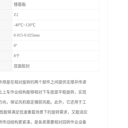
锂基脂
Z2
-40℃~120℃
0.015-0.025mm
0°
8个
双面胶封
作用是在相对旋转的两个部件之间提供支撑并传递
让上车作业结构能够相对下车底盘平稳旋转，实现
方向，保证风机稳定捕获风能。此外，它还用于工
它既能够满足低速重载场景下的旋转需求，又能适应
转传动结构更紧凑，是各类需要相对回转作业设备