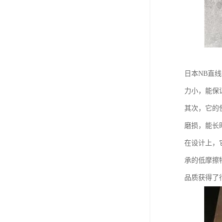
日本NB直
力小，能保
其次，它的
磨损，能长
在设计上，
承的低摩擦
品质获得了