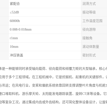
紧配合
润滑方式
≤52dB
振动等级
60000h
工作温度范围
0.008-0.018mm
径向游隙
r1mm
接触角
10mm
滚动体数量
冲压铁盖
密封形式
承是一种能够同时承受轴向载荷、径向载荷和倾覆力矩的大型轴承，核心
应用于多个工程领域。在工程机械中，它是挖掘机、起重机的关键部件，
与吊运；在风电行业，变桨和偏航系统依靠回转支撑调整叶片角度与机舱
港口堆取料机、游乐摩天轮、太阳能发电跟踪装置、旋转CT床等设备。
动等复杂工况，通过集成内齿或外齿结构，还可简化整体设备设计，让旋