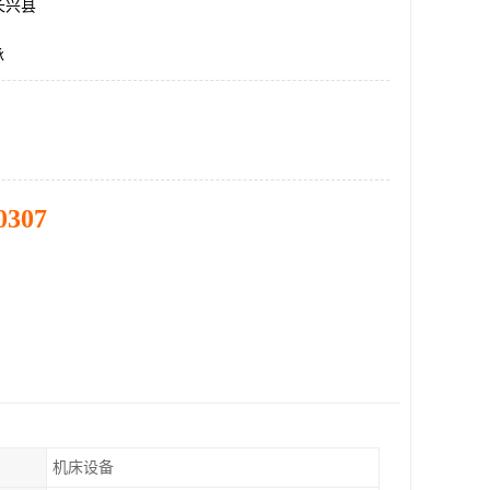
长兴县
承
0307
机床设备