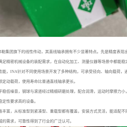
舍弗勒集团旗下的线性传动，其直线轴承拥有不少显著特点。先是精度表现
满足精密机械设备的装配需求，在自动化加工、测量仪器等场景中都能稳
性能，INA针对不同使用场景开发了多种结构，可承受径向、轴向载荷，
额定动载荷，使用寿命比普通直线轴承更长。
平稳低噪音，钢球与滚道经过精细研磨处理，配合润滑，运动时摩擦力小
稳定性要求高的设备。
格丰富，从标准型到紧凑型、重载型都有覆盖，安装方式灵活，能适配不
域的需求，可靠性得到了行业的广泛认可。