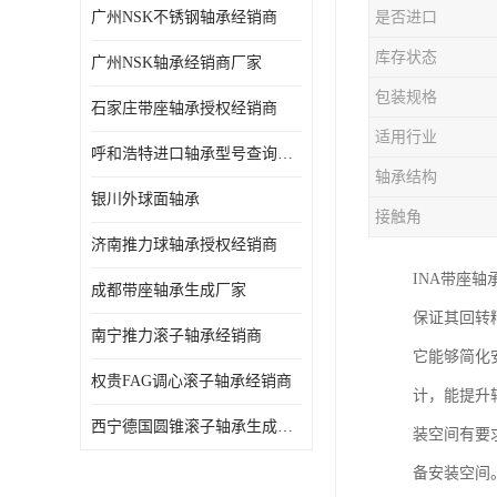
广州NSK不锈钢轴承经销商
是否进口
日本NSK进口轴承
库存状态
广州NSK轴承经销商厂家
德国INA进口轴承
包装规格
石家庄带座轴承授权经销商
日本NTN进口轴承
适用行业
呼和浩特进口轴承型号查询授权经销商
闽台上银HIWIN滑块导轨
轴承结构
银川外球面轴承
不锈钢轴承
接触角
济南推力球轴承授权经销商
进口轴承
INA带座
成都带座轴承生成厂家
美国KBS直线轴承
保证其回转
南宁推力滚子轴承经销商
它能够简化
日本THK
权贵FAG调心滚子轴承经销商
计，能提升
自润滑铜套无油轴承
西宁德国圆锥滚子轴承生成厂家
装空间有要
C&U人本轴承
备安装空间