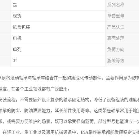
是
系列名称
现货
单套重量
纸盒包装
产品认证
电机
表面处理
单列
负荷方向
0°
游隙等级
轴承是将滚动轴承与轴承座结合在一起的集成化传动部件，主要作用是为旋
精度，在各个工业领域都有广泛应用。
安装流程，不需要额外设计复杂的轴承固定结构，降低了设备组装的难度
轴承的防尘、防油泄漏能力，延长部件使用寿命。这类带座轴承常用于输
求，或需要方便维护的场景，既可以承受径向载荷，部分型号也能适应一
。在轻工业、重工业以及通用机械设备中，INA带座轴承都能发挥稳定支