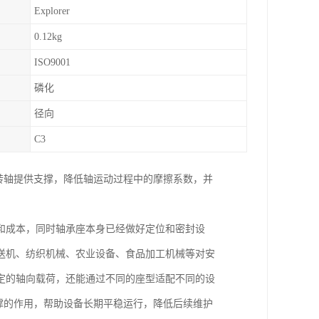
Explorer
0.12kg
ISO9001
磷化
径向
C3
转轴提供支撑，降低轴运动过程中的摩擦系数，并
和成本，同时轴承座本身已经做好定位和密封设
送机、纺织机械、农业设备、食品加工机械等对安
定的轴向载荷，还能通过不同的座型适配不同的设
撑的作用，帮助设备长期平稳运行，降低后续维护