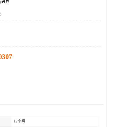
长兴县
承
0307
12个月