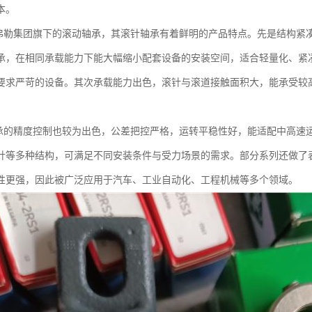
本。
舍弗勒集团旗下的滚动轴承，其滚针轴承有着鲜明的产品特点。先是结构紧
承，在相同承载能力下能大幅缩小配套设备的安装空间，适合轻量化、紧
要求严苛的设备。其次承载能力出色，滚针与滚道接触面积大，能承受较
轴承的精度控制也较为出色，公差把控严格，运转平稳性好，能适配中高速
针等多种结构，可满足不同安装条件与受力场景的需求。部分系列还做了
性更强，因此被广泛应用于汽车、工业自动化、工程机械等多个领域。