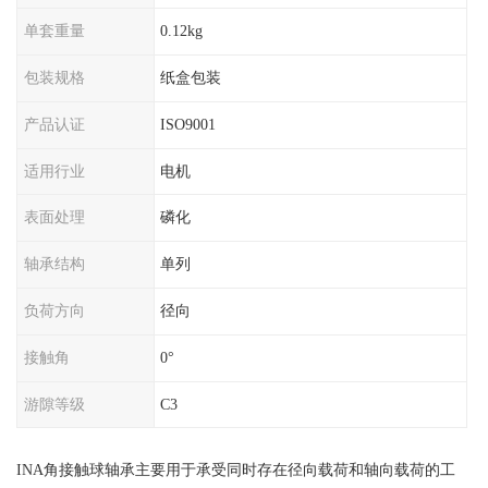
单套重量
0.12kg
包装规格
纸盒包装
产品认证
ISO9001
适用行业
电机
表面处理
磷化
轴承结构
单列
负荷方向
径向
接触角
0°
游隙等级
C3
INA角接触球轴承主要用于承受同时存在径向载荷和轴向载荷的工