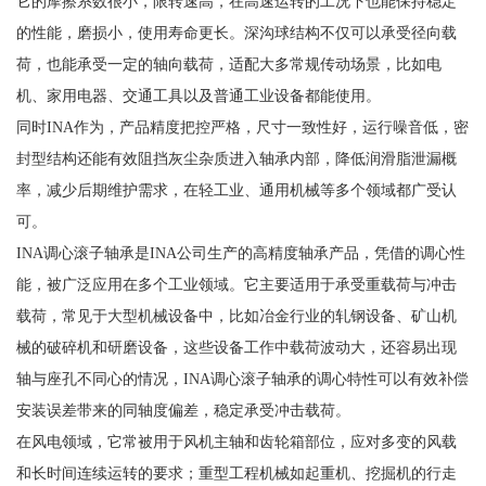
它的摩擦系数很小，限转速高，在高速运转的工况下也能保持稳定
的性能，磨损小，使用寿命更长。深沟球结构不仅可以承受径向载
荷，也能承受一定的轴向载荷，适配大多常规传动场景，比如电
机、家用电器、交通工具以及普通工业设备都能使用。
同时INA作为，产品精度把控严格，尺寸一致性好，运行噪音低，密
封型结构还能有效阻挡灰尘杂质进入轴承内部，降低润滑脂泄漏概
率，减少后期维护需求，在轻工业、通用机械等多个领域都广受认
可。
INA调心滚子轴承是INA公司生产的高精度轴承产品，凭借的调心性
能，被广泛应用在多个工业领域。它主要适用于承受重载荷与冲击
载荷，常见于大型机械设备中，比如冶金行业的轧钢设备、矿山机
械的破碎机和研磨设备，这些设备工作中载荷波动大，还容易出现
轴与座孔不同心的情况，INA调心滚子轴承的调心特性可以有效补偿
安装误差带来的同轴度偏差，稳定承受冲击载荷。
在风电领域，它常被用于风机主轴和齿轮箱部位，应对多变的风载
和长时间连续运转的要求；重型工程机械如起重机、挖掘机的行走