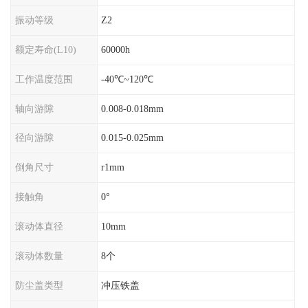
振动等级
Z2
额定寿命(L10)
60000h
工作温度范围
-40℃~120℃
轴向游隙
0.008-0.018mm
径向游隙
0.015-0.025mm
倒角尺寸
r1mm
接触角
0°
滚动体直径
10mm
滚动体数量
8个
防尘盖类型
冲压铁盖