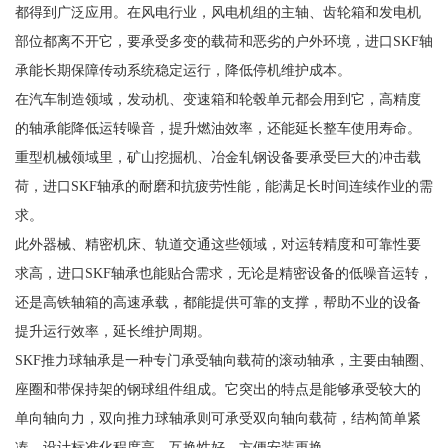
都得到广泛应用。在风电行业，风电机组的主轴、齿轮箱和发电机
部位都离不开它，要承受多变的载荷和恶劣的户外环境，进口SKF轴
承能长期保障传动系统稳定运行，降低停机维护成本。
在汽车制造领域，发动机、变速箱和轮毂单元都会用到它，高精度
的轴承能降低运转噪音，提升燃油效率，还能延长整车使用寿命。
重型机械领域里，矿山挖掘机、冶金轧钢设备要承受巨大的冲击载
荷，进口SKF轴承的耐磨和抗疲劳性能，能满足长时间连续作业的需
求。
此外器械、精密机床、轨道交通这些领域，对运转精度和可靠性要
求高，进口SKF轴承也能贴合需求，无论是精密设备的低噪音运转，
还是高铁轴箱的高速承载，都能提供可靠的支撑，帮助不业的设备
提升运行效率，延长维护周期。
SKF推力球轴承是一种专门承受轴向载荷的滚动轴承，主要由轴圈、
座圈和带保持架的钢球组件组成。它突出的特点是能够承受较大的
单向轴向力，双向推力球轴承则可承受双向轴向载荷，结构简单紧
凑，设计标准化程度高，互换性好，方便安装更换。