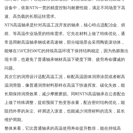
设备中，依靠NTN一贯的精度控制与耐磨性能，满足不同场景下高
速、高负载的长期运转需求。
NTN高温轴承是针对高温工况开发的轴承，核心特点适配冶金、烘
焙、等高温作业场景的特殊需求。它先在材料上做了特殊优化，通
常选用耐高温轴承钢或者高速钢，部分端场景会采用陶瓷滚动体，
能够在150℃到500℃的持续高温环境下保持结构稳定，因为热膨胀出
现卡滞，也避免了普通轴承钢材高温下硬度下降、疲劳寿命骤减的
问题。
其次它的润滑设计适配高温工况，标配高温固体润滑涂层或者耐高
温润滑脂，像普通润滑材料那样在高温下快速挥发、碳化失效，能
长期保持润滑效果，减少摩擦磨损。同时NTN高温轴承在公差配合
上做了特殊调整，提前预留了热变形余量，配合密封结构优化，能
阻挡外界的灰尘、碎屑进入滚道，也能减少润滑材料的流失，延长
维护周期。
整体来看，它比普通轴承的高温使用寿命提升数倍，能在持续高