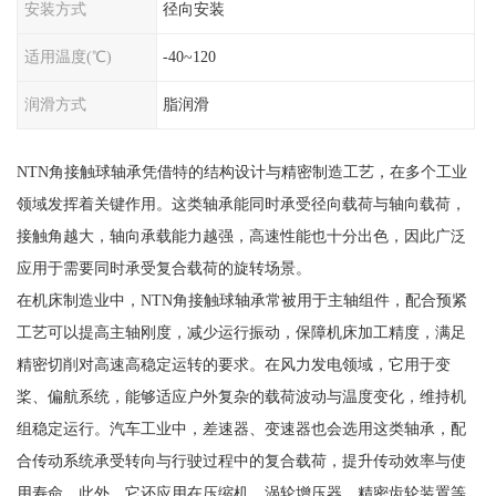
安装方式
径向安装
适用温度(℃)
-40~120
润滑方式
脂润滑
NTN角接触球轴承凭借特的结构设计与精密制造工艺，在多个工业
领域发挥着关键作用。这类轴承能同时承受径向载荷与轴向载荷，
接触角越大，轴向承载能力越强，高速性能也十分出色，因此广泛
应用于需要同时承受复合载荷的旋转场景。
在机床制造业中，NTN角接触球轴承常被用于主轴组件，配合预紧
工艺可以提高主轴刚度，减少运行振动，保障机床加工精度，满足
精密切削对高速高稳定运转的要求。在风力发电领域，它用于变
桨、偏航系统，能够适应户外复杂的载荷波动与温度变化，维持机
组稳定运行。汽车工业中，差速器、变速器也会选用这类轴承，配
合传动系统承受转向与行驶过程中的复合载荷，提升传动效率与使
用寿命。此外，它还应用在压缩机、涡轮增压器、精密齿轮装置等