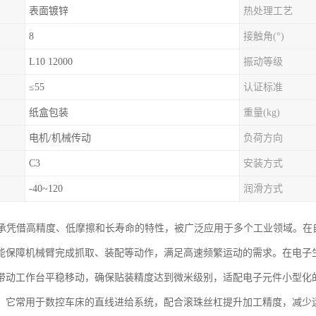
表面镀锌
热处理工艺
8
接触角(°)
L10 12000
振动等级
≤55
认证标准
纸盒包装
重量(kg)
电机/机械传动
负荷方向
C3
安装方式
-40~120
润滑方式
轴承凭借高精度、低摩擦和长寿命的特性，被广泛应用于多个工业领域。在
能保障机械臂完成抓取、装配等动作，满足高速频繁运动的需求。在电子生
带动工作台平稳移动，确保贴装精度达到微米级别，适配电子元件小型化
，它常用于数控车床的直线进给系统，配合滚珠丝杠提升加工精度，减少