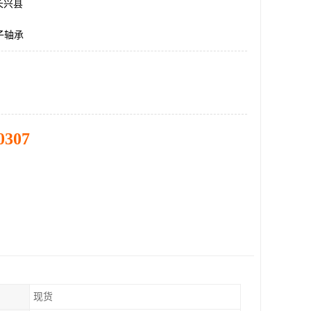
长兴县
子轴承
0307
现货