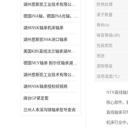
湖州恩斯凯工业技术有限公司 湖州NSK轴承
防锈处理
日本NSK进口轴承
滚子数量
德国INA轴，德国INA光轴，德国依纳光轴
德国INA进口轴承
寿命(h)
湖州NSK轴承机床轴承
日本NTN进口轴承
噪音等级(dB)
湖州恩斯凯NSK进口轴承
闽台上银HIWIN滑块导轨
包装类型
美国KBS直线法兰轴承湖州KBS轴承
不锈钢轴承
用途
德国NEY轴承 耐尔优轴承湖州代理商
游隙等级
进口轴承
湖州恩斯凯工业技术有限公司NSK轴承*经销商
适用温度(℃)
美国KBS直线轴承
湖州NSK轴承授权经销商
NTN直线
日本THK
闽台GP紧定套
核心部件，
自润滑铜套无油轴承
兰州人本深沟球轴承型号查询
直线轴承可
C&U人本轴承
机床行业中