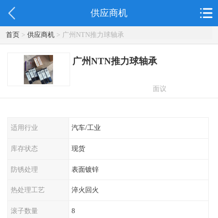
供应商机
首页
>
供应商机
> 广州NTN推力球轴承
广州NTN推力球轴承
面议
适用行业
汽车/工业
库存状态
现货
防锈处理
表面镀锌
热处理工艺
淬火回火
滚子数量
8