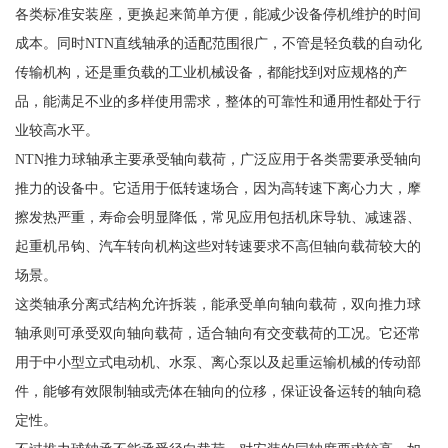
各类标准安装座，更换起来简单方便，能减少设备停机维护的时间
成本。同时NTN直线轴承的适配范围很广，不管是轻负载的自动化
传输机构，还是重负载的工业机械设备，都能找到对应规格的产
品，能满足不业的多样使用需求，整体的可靠性和通用性都处于行
业较高水平。
NTN推力球轴承主要承受轴向载荷，广泛应用于各类需要承受轴向
推力的设备中。它适用于低转速场合，因为高转速下离心力大，摩
擦发热严重，寿命会明显降低，常见应用包括机床导轨、减速器、
起重机吊钩、汽车转向机构这些对转速要求不高但轴向载荷较大的
场景。
这类轴承分离式结构允许拆装，能承受单向轴向载荷，双向推力球
轴承则可承受双向轴向载荷，适合轴向有交变载荷的工况。它还常
用于中小型立式电动机、水泵、离心泵以及起重运输机械的传动部
件，能够有效限制轴或壳体在轴向的位移，保证设备运转的轴向稳
定性。