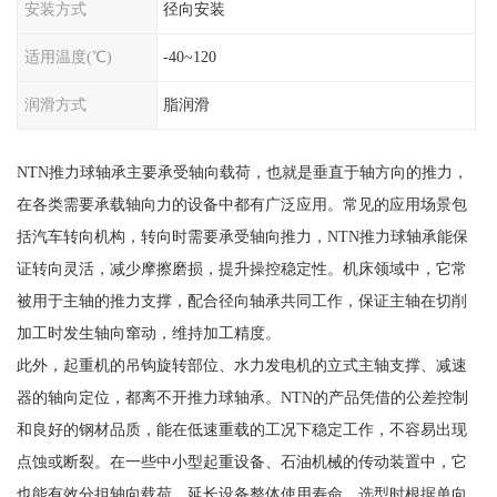
安装方式
径向安装
适用温度(℃)
-40~120
润滑方式
脂润滑
NTN推力球轴承主要承受轴向载荷，也就是垂直于轴方向的推力，
在各类需要承载轴向力的设备中都有广泛应用。常见的应用场景包
括汽车转向机构，转向时需要承受轴向推力，NTN推力球轴承能保
证转向灵活，减少摩擦磨损，提升操控稳定性。机床领域中，它常
被用于主轴的推力支撑，配合径向轴承共同工作，保证主轴在切削
加工时发生轴向窜动，维持加工精度。
此外，起重机的吊钩旋转部位、水力发电机的立式主轴支撑、减速
器的轴向定位，都离不开推力球轴承。NTN的产品凭借的公差控制
和良好的钢材品质，能在低速重载的工况下稳定工作，不容易出现
点蚀或断裂。在一些中小型起重设备、石油机械的传动装置中，它
也能有效分担轴向载荷，延长设备整体使用寿命。选型时根据单向