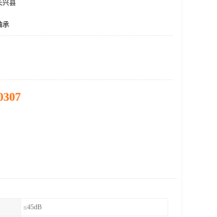
长兴县
轴承
0307
≤45dB