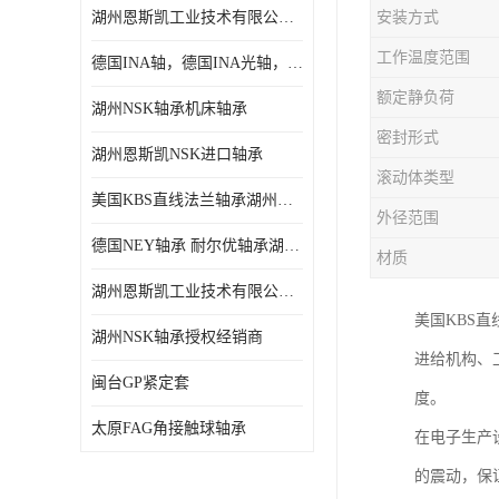
湖州恩斯凯工业技术有限公司 湖州NSK轴承
安装方式
日本NSK进口轴承
工作温度范围
德国INA轴，德国INA光轴，德国依纳光轴
德国INA进口轴承
额定静负荷
湖州NSK轴承机床轴承
日本NTN进口轴承
密封形式
湖州恩斯凯NSK进口轴承
闽台上银HIWIN滑块导轨
滚动体类型
美国KBS直线法兰轴承湖州KBS轴承
不锈钢轴承
外径范围
德国NEY轴承 耐尔优轴承湖州代理商
材质
进口轴承
湖州恩斯凯工业技术有限公司NSK轴承*经销商
美国KBS直线轴承
美国KBS
湖州NSK轴承授权经销商
进给机构、
日本THK
闽台GP紧定套
度。
自润滑铜套无油轴承
太原FAG角接触球轴承
在电子生产
C&U人本轴承
的震动，保