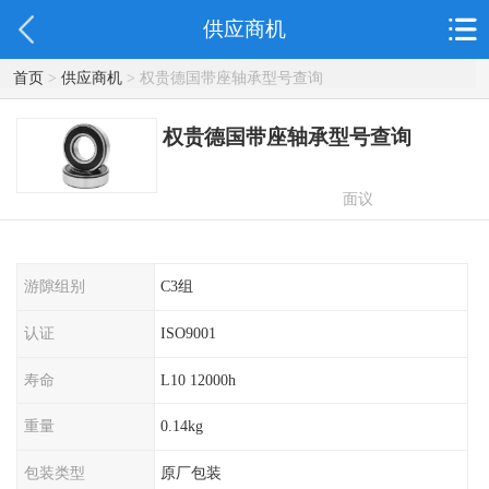
供应商机
首页
>
供应商机
> 权贵德国带座轴承型号查询
权贵德国带座轴承型号查询
面议
游隙组别
C3组
认证
ISO9001
寿命
L10 12000h
重量
0.14kg
包装类型
原厂包装