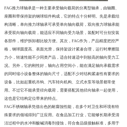
FAG推力球轴承是一种主要承受轴向载荷的分离型轴承，由轴圈、
座圈和带保持架的钢球组件构成，它的特点十分鲜明。先是承载结
构清晰，单向推力球轴承可承受单向轴向载荷，双向推力球轴承能
承受双向轴向载荷，能适应不同轴向受力场景，装配时可分别安装
各部件，维护拆卸都比较方便。其次，FAG作为，产品精度把控严
格，钢球圆度高、表面光滑，保持架设计紧凑合理，运行时摩擦阻
力小，转速性能不少同类产品，适合转速适中到较高的轴向受力工
况。另外，它的刚性好，轴向占用空间小，能在满足轴向承载需求
的同时缩小设备整体的轴向尺寸，适配不少对结构紧凑性有要求的
设备，比如起重机吊钩、汽车转向机构、立式水泵等场景都常使
用。不过它不能承受径向载荷，需要搭配其他径向轴承一起使用，
这也是它结构定位带来的特点。
FAG不锈钢轴承凭借出色的耐腐蚀性能，在多个对卫生和环境有特
殊要求的领域得到广泛应用。在食品加工行业，它能够长期承受清
洁过程中的水冲和酸碱消毒剂侵蚀，符合食品级接触标准，多用于