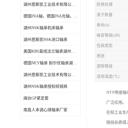
湖州恩斯凯工业技术有限公司 湖州NSK轴承
防锈处理
日本NSK进口轴承
滚子数量
德国INA轴，德国INA光轴，德国依纳光轴
德国INA进口轴承
寿命(h)
湖州NSK轴承机床轴承
日本NTN进口轴承
噪音等级(dB)
湖州恩斯凯NSK进口轴承
闽台上银HIWIN滑块导轨
包装类型
美国KBS直线法兰轴承湖州KBS轴承
不锈钢轴承
用途
德国NEY轴承 耐尔优轴承湖州代理商
游隙等级
进口轴承
湖州恩斯凯工业技术有限公司NSK轴承*经销商
适用温度(℃)
美国KBS直线轴承
湖州NSK轴承授权经销商
NTN带座
日本THK
闽台GP紧定套
广泛应用。
自润滑铜套无油轴承
南昌人本调心球轴承厂家
在轻工业生
C&U人本轴承
阻挡杂质侵