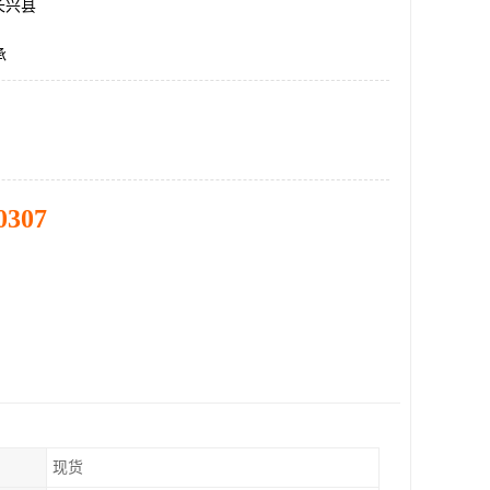
长兴县
承
0307
现货