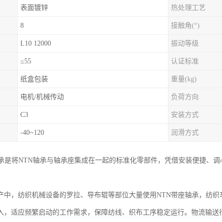
表面镀锌
热处理工艺
8
接触角(°)
L10 12000
振动等级
≤55
认证标准
纸盒包装
重量(kg)
电机/机械传动
负荷方向
C3
安装方式
-40~120
润滑方式
轴承是将NTN轴承与轴承座集成在一起的标准化零部件，凭借安装便捷、
产中，纺织机械设备的罗拉、导布辊等部位大量使用NTN带座轴承，纺织
入，适应频繁启动的工作需求，保障纺线、织布工序稳定运行。物流输送行