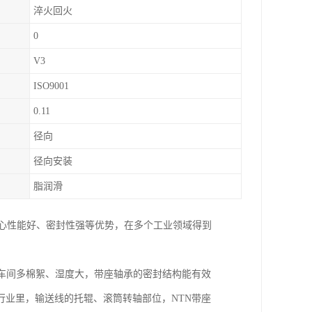
淬火回火
0
V3
ISO9001
0.11
径向
径向安装
脂润滑
调心性能好、密封性强等优势，在多个工业领域得到
车间多棉絮、湿度大，带座轴承的密封结构能有效
业里，输送线的托辊、滚筒转轴部位，NTN带座