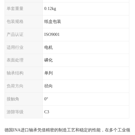
单套重量
0.12kg
包装规格
纸盒包装
产品认证
ISO9001
适用行业
电机
表面处理
磷化
轴承结构
单列
负荷方向
径向
接触角
0°
游隙等级
C3
德国INA进口轴承凭借精密的制造工艺和稳定的性能，在多个工业领