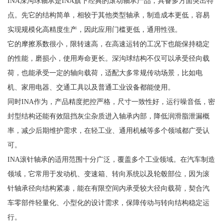
INA深沟球轴承是INA旗下经典的滚动轴承产品，具备多方面突出特
点。先它的结构简单，相较于其他类型轴承，制造成本更低，容易
实现规模化高精度生产，因此应用门槛更低，通用性强。
它的摩擦系数很小，限转速高，在高速运转的工况下也能保持稳定
的性能，磨损小，使用寿命更长。深沟球结构不仅可以承受径向载
荷，也能承受一定的轴向载荷，适配大多常规传动场景，比如电
机、家用电器、交通工具以及普通工业设备都能使用。
同时INA作为，产品精度把控严格，尺寸一致性好，运行噪音低，密
封型结构还能有效阻挡灰尘杂质进入轴承内部，降低润滑脂泄漏概
率，减少后期维护需求，在轻工业、通用机械等多个领域都广受认
可。
INA滚针轴承的适用范围十分广泛，覆盖多个工业领域。在汽车制造
领域，它常用于发动机、变速箱、转向系统以及轮毂部位，因为滚
针轴承径向结构紧凑，能在有限空间内承受较大径向载荷，契合汽
车零部件轻量化、小型化的设计需求，保障传动与转向结构稳定运
行。