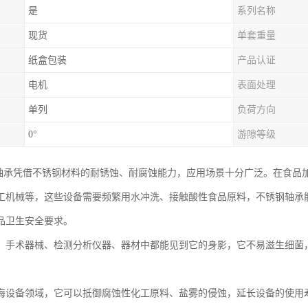
是
系列名称
现货
单套重量
纸盒包装
产品认证
电机
表面处理
单列
负荷方向
0°
游隙等级
钢轴承凭借不锈钢材料的耐锈蚀、耐腐蚀能力，应用场景十分广泛。在食品
工机械等，这些设备需要频繁用水冲洗、接触酸性食品原料，不锈钢轴承
品卫生安全要求。
，手术器械、检测分析仪器、器材中都能见到它的身影，它不易滋生细菌
海设备领域，它可以抵御腐蚀性化工原料、盐雾的侵蚀，延长设备的使用