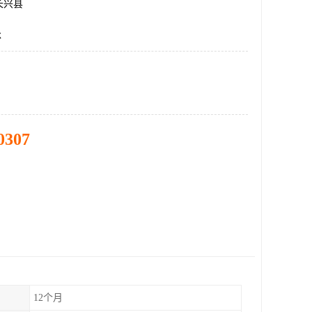
长兴县
承
0307
12个月