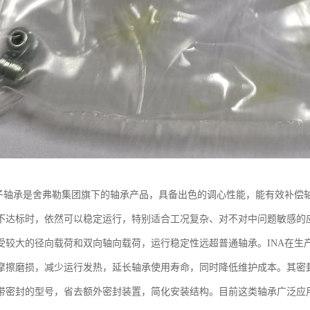
滚子轴承是舍弗勒集团旗下的轴承产品，具备出色的调心性能，能有效补偿
不达标时，依然可以稳定运行，特别适合工况复杂、对不对中问题敏感的
受较大的径向载荷和双向轴向载荷，运行稳定性远超普通轴承。INA在生
摩擦磨损，减少运行发热，延长轴承使用寿命，同时降低维护成本。其密
带密封的型号，省去额外密封装置，简化安装结构。目前这类轴承广泛应