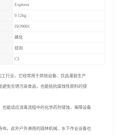
Explorer
0.12kg
ISO9001
磷化
径向
C3
加工行业，它经常用于烘焙设备、饮品灌装生产
能避免生锈污染食品，也能抵抗腐蚀性原料的侵
，也能适应消毒流程中的化学药剂侵蚀，保障设备
寿命。此外户外淋雨的园林机械、水下作业设备也