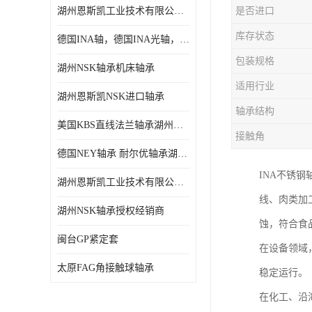
湖州恩斯凯工业技术有限公司 湖州NSK轴承
是否进口
日本NSK进口轴承
库存状态
德国INA轴，德国INA光轴，德国依纳光轴
德国INA进口轴承
包装规格
湖州NSK轴承机床轴承
日本NTN进口轴承
适用行业
湖州恩斯凯NSK进口轴承
闽台上银HIWIN滑块导轨
轴承结构
美国KBS直线法兰轴承湖州KBS轴承
不锈钢轴承
接触角
德国NEY轴承 耐尔优轴承湖州代理商
进口轴承
INA不锈
湖州恩斯凯工业技术有限公司NSK轴承*经销商
美国KBS直线轴承
线、肉类加
湖州NSK轴承授权经销商
蚀，符合食
日本THK
闽台GP紧定套
在设备领域
自润滑铜套无油轴承
太原FAG角接触球轴承
稳定运行。
C&U人本轴承
在化工、沿