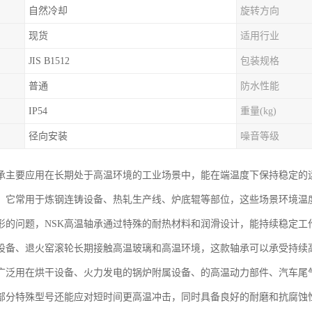
自然冷却
旋转方向
现货
适用行业
JIS B1512
包装规格
普通
防水性能
IP54
重量(kg)
径向安装
噪音等级
轴承主要应用在长期处于高温环境的工业场景中，能在端温度下保持稳定的
，它常用于炼钢连铸设备、热轧生产线、炉底辊等部位，这些场景环境温
形的问题，NSK高温轴承通过特殊的耐热材料和润滑设计，能持续稳定工
设备、退火窑滚轮长期接触高温玻璃和高温环境，这款轴承可以承受持续
广泛用在烘干设备、火力发电的锅炉附属设备、的高温动力部件、汽车尾
部分特殊型号还能应对短时间更高温冲击，同时具备良好的耐磨和抗腐蚀