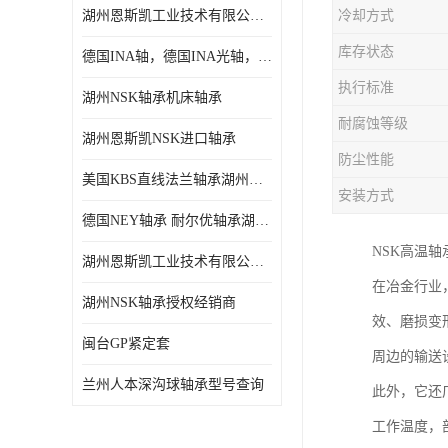
湖州恩斯凯工业技术有限公司 湖州NSK轴承
冷却方式
日本NSK进口轴承
库存状态
德国INA轴，德国INA光轴，德国依纳光轴
德国INA进口轴承
执行标准
湖州NSK轴承机床轴承
日本NTN进口轴承
耐腐蚀等级
湖州恩斯凯NSK进口轴承
闽台上银HIWIN滑块导轨
防尘性能
美国KBS直线法兰轴承湖州KBS轴承
不锈钢轴承
安装方式
德国NEY轴承 耐尔优轴承湖州代理商
进口轴承
NSK高温
湖州恩斯凯工业技术有限公司NSK轴承*经销商
美国KBS直线轴承
在冶金行业
湖州NSK轴承授权经销商
效、磨损变
日本THK
闽台GP紧定套
周边的输送
自润滑铜套无油轴承
兰州人本深沟球轴承型号查询
此外，它还
C&U人本轴承
工作温度，