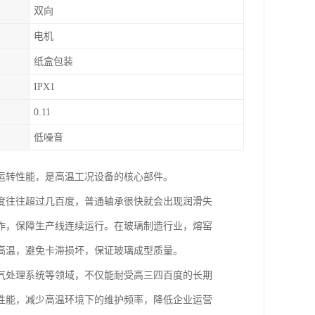
双向
电机
纸盒包装
IPX1
0.11
低噪音
运转性能，是高温工况设备的核心部件。
度往往超过几百度，普通轴承很快就会出现润滑失
作，保障生产线连续运行。在玻璃制造行业，熔窑
高温，避免卡滞损坏，保证玻璃成型质量。
气处理系统等领域，不仅能耐受高三四百度的长期
性能，减少高温环境下的维护频率，降低企业运营