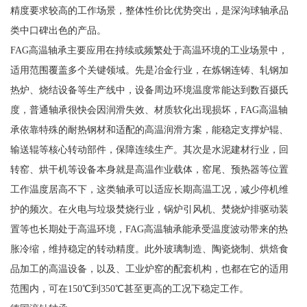
精度要求较高的工作场景，整体性价比优势突出，是深沟球轴承品
类中口碑出色的产品。
FAG高温轴承主要应用在持续或频繁处于高温环境的工业场景中，
适用范围覆盖多个关键领域。先是冶金行业，在炼钢连铸、轧钢加
热炉、烧结设备等生产线中，设备周边环境温度常能达到数百摄氏
度，普通轴承很快会因润滑失效、材质软化出现损坏，FAG高温轴
承依靠特殊的耐热钢材和适配的高温润滑方案，能稳定支撑炉辊、
输送辊等核心转动部件，保障连续生产。其次是水泥建材行业，回
转窑、烘干机等设备本身就是高温作业载体，窑尾、预热器等位置
工作温度居高不下，这类轴承可以适应长期高温工况，减少停机维
护的频次。在火电与垃圾焚烧行业，锅炉引风机、焚烧炉排驱动装
置等也长期处于高温环境，FAG高温轴承能承受温度波动带来的热
胀冷缩，维持稳定的转动精度。此外玻璃制造、陶瓷烧制、烘焙食
品加工的高温设备，以及、工业炉窑的配套机构，也都在它的适用
范围内，可在150℃到350℃甚至更高的工况下稳定工作。