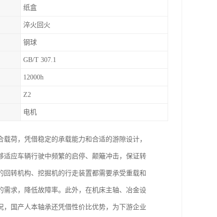
纸盒
淬火回火
钢球
GB/T 307.1
12000h
Z2
电机
合载荷，凭借稳定的承载能力和合适的游隙设计，
够适应车辆行驶中频繁的启停、颠簸冲击，保证转
的回转机构、挖掘机的行走装置都需要承受重载和
的需求，降低故障率。此外，在机床主轴、冶金设
况，国产人本轴承还凭借性价比优势，为下游企业