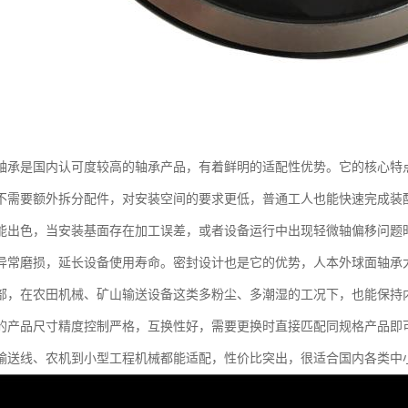
轴承是国内认可度较高的轴承产品，有着鲜明的适配性优势。它的核心特
不需要额外拆分配件，对安装空间的要求更低，普通工人也能快速完成装
能出色，当安装基面存在加工误差，或者设备运行中出现轻微轴偏移问题
异常磨损，延长设备使用寿命。密封设计也是它的优势，人本外球面轴承
部，在农田机械、矿山输送设备这类多粉尘、多潮湿的工况下，也能保持
的产品尺寸精度控制严格，互换性好，需要更换时直接匹配同规格产品即
输送线、农机到小型工程机械都能适配，性价比突出，很适合国内各类中