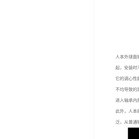
人本外球面
起，安装时
它的调心性
不均导致的
进入轴承内
此外，人本
泛，从普通