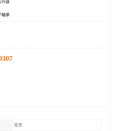
长兴县
子轴承
0307
现货