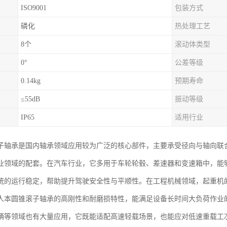
ISO9001
包装方式
磷化
热处理工艺
8个
滚动体类型
0°
公差等级
0.14kg
预期寿命
≤55dB
振动等级
IP65
适用行业
子轴承是国内轴承领域应用较为广泛的核心部件，主要承受径向与轴向联
业领域的配套。在汽车行业，它多用于车轮轮毂、差速器和变速箱中，能
统的运行稳定，帮助提升驾驶安全性与平顺性。在工程机械领域，起重机
人本圆锥滚子轴承的高刚性和耐磨损特性，能满足设备长时间大负荷作业
辆等领域也有大量应用，它既能适配高速轻载场景，也能应对低速重载工