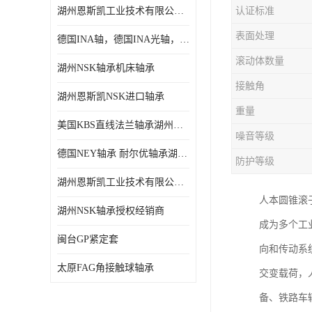
湖州恩斯凯工业技术有限公司 湖州NSK轴承
认证标准
日本NSK进口轴承
表面处理
德国INA轴，德国INA光轴，德国依纳光轴
德国INA进口轴承
滚动体数量
湖州NSK轴承机床轴承
日本NTN进口轴承
接触角
湖州恩斯凯NSK进口轴承
闽台上银HIWIN滑块导轨
重量
美国KBS直线法兰轴承湖州KBS轴承
不锈钢轴承
噪音等级
德国NEY轴承 耐尔优轴承湖州代理商
防护等级
进口轴承
湖州恩斯凯工业技术有限公司NSK轴承*经销商
美国KBS直线轴承
人本圆锥滚
湖州NSK轴承授权经销商
成为多个工
日本THK
闽台GP紧定套
向和传动系
自润滑铜套无油轴承
太原FAG角接触球轴承
交变载荷，
C&U人本轴承
备、铁路车