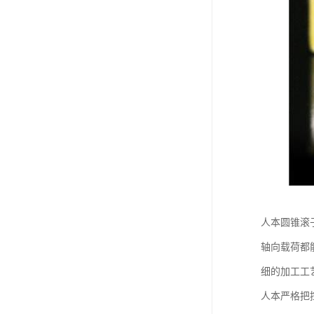
人本圆锥滚
轴向载荷都
细的加工工
人本严格把