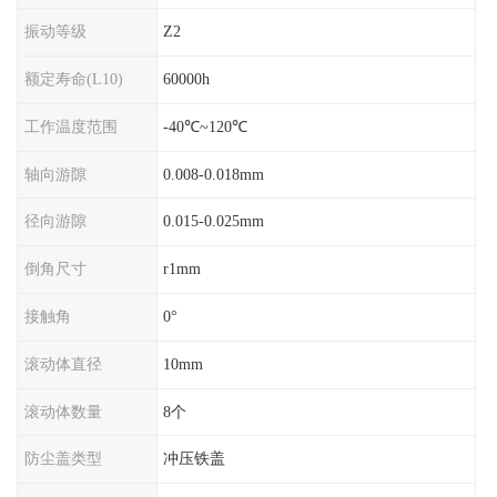
振动等级
Z2
额定寿命(L10)
60000h
工作温度范围
-40℃~120℃
轴向游隙
0.008-0.018mm
径向游隙
0.015-0.025mm
倒角尺寸
r1mm
接触角
0°
滚动体直径
10mm
滚动体数量
8个
防尘盖类型
冲压铁盖