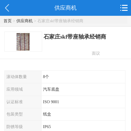
供应商机
首页
>
供应商机
> 石家庄skf带座轴承经销商
石家庄skf带座轴承经销商
面议
滚动体数量
8个
应用领域
汽车底盘
认证标准
ISO 9001
包装类型
纸盒
防锈等级
IP65