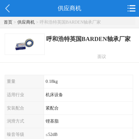
供应商机
首页
>
供应商机
> 呼和浩特英国BARDEN轴承厂家
呼和浩特英国BARDEN轴承厂家
面议
重量
0.18kg
适用行业
机床设备
安装配合
紧配合
润滑方式
锂基脂
噪音等级
≤52dB