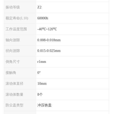
振动等级
Z2
额定寿命(L10)
60000h
工作温度范围
-40℃~120℃
轴向游隙
0.008-0.018mm
径向游隙
0.015-0.025mm
倒角尺寸
r1mm
接触角
0°
滚动体直径
10mm
滚动体数量
8个
防尘盖类型
冲压铁盖