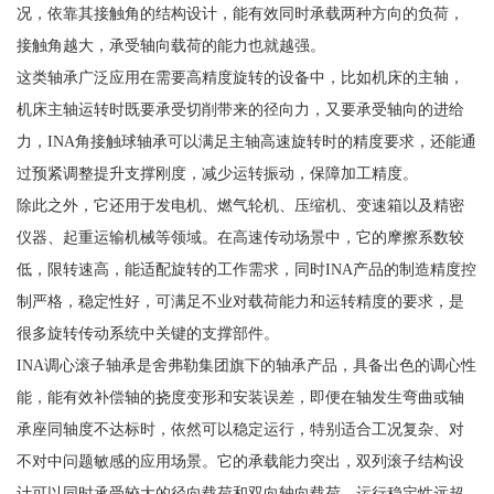
况，依靠其接触角的结构设计，能有效同时承载两种方向的负荷，
接触角越大，承受轴向载荷的能力也就越强。
这类轴承广泛应用在需要高精度旋转的设备中，比如机床的主轴，
机床主轴运转时既要承受切削带来的径向力，又要承受轴向的进给
力，INA角接触球轴承可以满足主轴高速旋转时的精度要求，还能通
过预紧调整提升支撑刚度，减少运转振动，保障加工精度。
除此之外，它还用于发电机、燃气轮机、压缩机、变速箱以及精密
仪器、起重运输机械等领域。在高速传动场景中，它的摩擦系数较
低，限转速高，能适配旋转的工作需求，同时INA产品的制造精度控
制严格，稳定性好，可满足不业对载荷能力和运转精度的要求，是
很多旋转传动系统中关键的支撑部件。
INA调心滚子轴承是舍弗勒集团旗下的轴承产品，具备出色的调心性
能，能有效补偿轴的挠度变形和安装误差，即便在轴发生弯曲或轴
承座同轴度不达标时，依然可以稳定运行，特别适合工况复杂、对
不对中问题敏感的应用场景。它的承载能力突出，双列滚子结构设
计可以同时承受较大的径向载荷和双向轴向载荷，运行稳定性远超