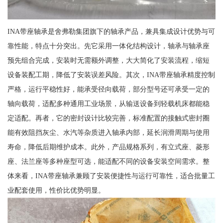
INA带座轴承是舍弗勒集团旗下的轴承产品，兼具集成设计优势与可
靠性能，特点十分突出。先它采用一体化结构设计，轴承与轴承座
预先组合完成，安装时无需额外调整，大大简化了安装流程，缩短
设备装配工期，降低了安装误差风险。其次，INA带座轴承精度控制
严格，运行平稳性好，能承受径向载荷，部分型号还可承受一定的
轴向载荷，适配多种通用工业场景，从输送设备到轻载机床都能稳
定适配。再者，它的密封设计比较完善，标准配置的接触式密封圈
能有效阻挡灰尘、水汽等杂质进入轴承内部，延长润滑周期与使用
寿命，降低后期维护成本。此外，产品规格系列，有立式座、菱形
座、法兰座等多种座型可选，能适配不同的设备安装空间需求。整
体来看，INA带座轴承兼顾了安装便捷性与运行可靠性，适合批量工
业配套使用，性价比优势明显。