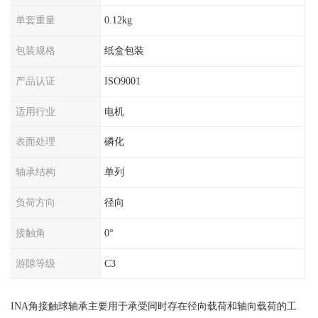
单套重量
0.12kg
包装规格
纸盒包装
产品认证
ISO9001
适用行业
电机
表面处理
磷化
轴承结构
单列
负荷方向
径向
接触角
0°
游隙等级
C3
INA角接触球轴承主要用于承受同时存在径向载荷和轴向载荷的工