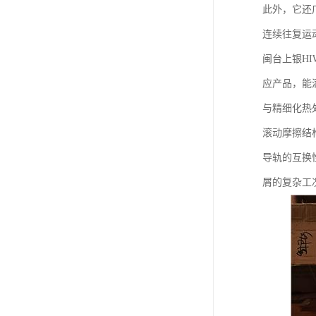
此外，它还
连续往复运
闽台上银H
应产品，能
与精细化热
滚动摩擦结
导轨的互换
屑的复杂工