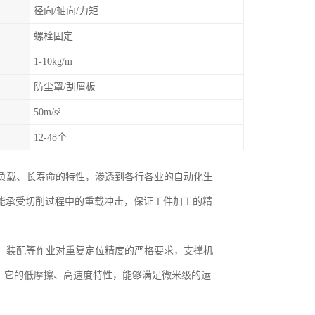
径向/轴向/力矩
螺栓固定
1-10kg/m
防尘罩/刮屑板
50m/s²
12-48个
高负载、长寿命的特性，渗透到各行各业的自动化生
能承受切削过程中的重载冲击，保证工件加工的精
接、装配等作业对重复定位精度的严格要求，支撑机
，它的低摩擦、高速度特性，能够满足微米级的运