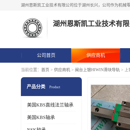
湖州恩斯凯工业技术有限
公司首页
供应商机
当前位置：
首页
>
供应商机
>
闽台上银HIWIN滑块导轨
> 上
产品分类
Product
美国KBS直线法兰轴承
美国KBS轴承
NSK轴承