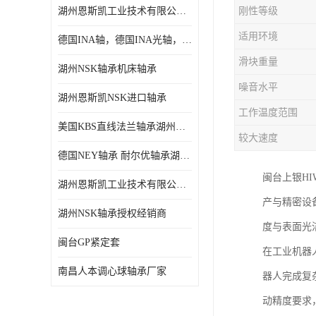
湖州恩斯凯工业技术有限公司 湖州NSK轴承
刚性等级
日本NSK进口轴承
适用环境
德国INA轴，德国INA光轴，德国依纳光轴
德国INA进口轴承
滑块重量
湖州NSK轴承机床轴承
日本NTN进口轴承
噪音水平
湖州恩斯凯NSK进口轴承
闽台上银HIWIN滑块导轨
工作温度范围
美国KBS直线法兰轴承湖州KBS轴承
不锈钢轴承
较大速度
德国NEY轴承 耐尔优轴承湖州代理商
进口轴承
闽台上银H
湖州恩斯凯工业技术有限公司NSK轴承*经销商
美国KBS直线轴承
产与精密设
湖州NSK轴承授权经销商
度与表面光
日本THK
闽台GP紧定套
在工业机器
自润滑铜套无油轴承
南昌人本调心球轴承厂家
器人完成复
C&U人本轴承
动精度要求