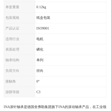
单套重量
0.12kg
包装规格
纸盒包装
产品认证
ISO9001
适用行业
电机
表面处理
磷化
轴承结构
单列
负荷方向
径向
接触角
0°
游隙等级
C3
INA滚针轴承是德国舍弗勒集团旗下INA的滚动轴承产品，在工业领