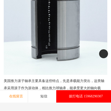
美国推力滚子轴承主要具备这些特点，先是承载能力突出，这类轴
承采用滚子作为滚动体，相比推力球轴承，能承受更大的轴向载
荷，适合重型机械、工程机械等对载荷要求较高的场景，大尺寸型
在线留言
短信
拔打电话 15968290307
号还可承受冲击载荷带来的轴向扰动。
其次精度控制体系成熟，主流在加工流程中对滚子素线、滚道表面