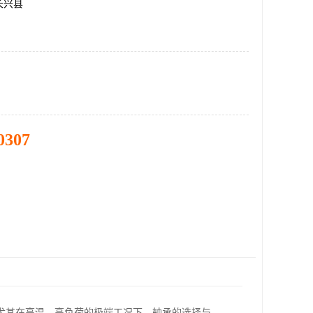
长兴县
0307
尤其在高温、高负荷的极端工况下，轴承的选择与