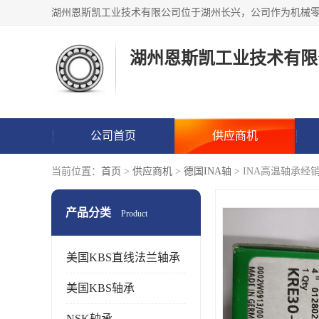
湖州恩斯凯工业技术有限
公司首页
供应商机
当前位置：
首页
>
供应商机
>
德国INA轴
> INA高温轴承经
产品分类
Product
美国KBS直线法兰轴承
美国KBS轴承
NSK轴承