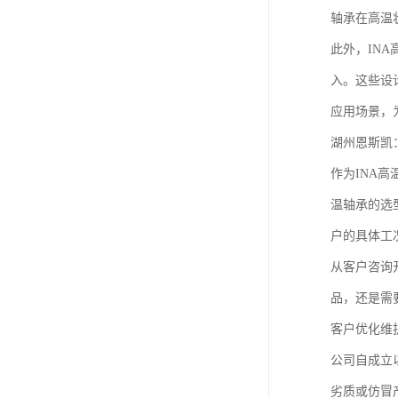
轴承在高温
此外，IN
入。这些设
应用场景，
湖州恩斯凯
作为INA
温轴承的选
户的具体工
从客户咨询
品，还是需
客户优化维
公司自成立
劣质或仿冒