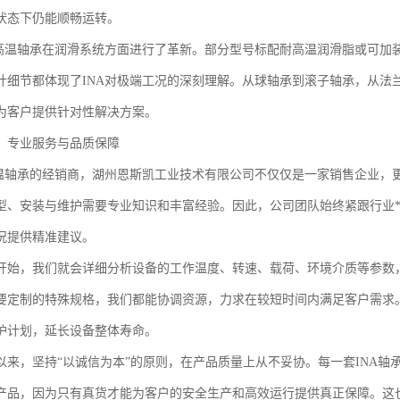
状态下仍能顺畅运转。
A高温轴承在润滑系统方面进行了革新。部分型号标配耐高温润滑脂或可加
计细节都体现了INA对极端工况的深刻理解。从球轴承到滚子轴承，从法
为客户提供针对性解决方案。
：专业服务与品质保障
高温轴承的经销商，湖州恩斯凯工业技术有限公司不仅仅是一家销售企业，
型、安装与维护需要专业知识和丰富经验。因此，公司团队始终紧跟行业
况提供精准建议。
开始，我们就会详细分析设备的工作温度、转速、载荷、环境介质等参数，
要定制的特殊规格，我们都能协调资源，力求在较短时间内满足客户需求
护计划，延长设备整体寿命。
以来，坚持“以诚信为本”的原则，在产品质量上从不妥协。每一套INA
产品，因为只有真货才能为客户的安全生产和高效运行提供真正保障。这