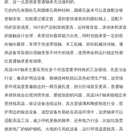
损，这一点是很多普通轴承无法做到的。
它的内孔有圆柱孔和圆锥孔两种结构，圆锥孔版本可以直接配合锥
形轴安装，也能通过紧定套、退卸套快速装拆到圆柱轴上，适配不
同的安装场景。SKF的产品制造精度高，运转噪音低，滚动体和滚道
的接触设计合理，承受径向载荷能力出色，同时也能承受一定的双
向轴向载荷，常用于传送带辊轴、木工机械、纺织机械传动轴、通
风设备等容易出现轴变形不对中的场景，使用寿命和运行稳定性都
比普通轴承更有保障。
高温SKF轴承主要应用在多个对温度要求特殊的工业领域。先是冶金
行业，像高炉周边设备、炼钢连铸机组以及热处理生产线，这些场
景环境温度普遍能达到一两百摄氏度，部分区域甚至更高，普通轴
承很快就会出现润滑失效、磨损加剧的问题，高温SKF轴承能稳定承
受持续高温，保证设备连续运转。其次是玻璃和陶瓷制造行业，窑
炉周边的输送设备、成型设备长期处在高温环境中，这类轴承可以
适配高温工况，减少停机更换的频率。还有电力行业，比如垃圾焚
烧发电厂的锅炉辅机、火电的引风机设备，运行环境温度较高，高