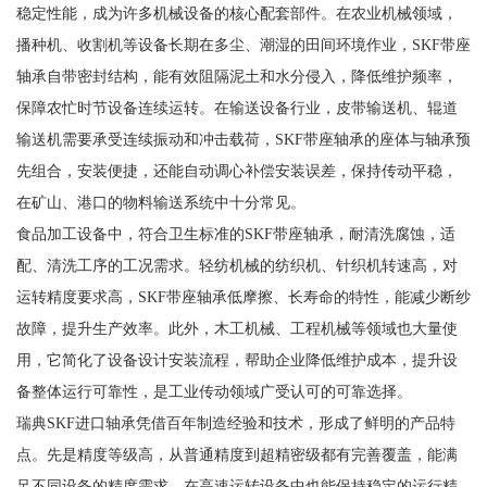
稳定性能，成为许多机械设备的核心配套部件。在农业机械领域，
播种机、收割机等设备长期在多尘、潮湿的田间环境作业，SKF带座
轴承自带密封结构，能有效阻隔泥土和水分侵入，降低维护频率，
保障农忙时节设备连续运转。在输送设备行业，皮带输送机、辊道
输送机需要承受连续振动和冲击载荷，SKF带座轴承的座体与轴承预
先组合，安装便捷，还能自动调心补偿安装误差，保持传动平稳，
在矿山、港口的物料输送系统中十分常见。
食品加工设备中，符合卫生标准的SKF带座轴承，耐清洗腐蚀，适
配、清洗工序的工况需求。轻纺机械的纺织机、针织机转速高，对
运转精度要求高，SKF带座轴承低摩擦、长寿命的特性，能减少断纱
故障，提升生产效率。此外，木工机械、工程机械等领域也大量使
用，它简化了设备设计安装流程，帮助企业降低维护成本，提升设
备整体运行可靠性，是工业传动领域广受认可的可靠选择。
瑞典SKF进口轴承凭借百年制造经验和技术，形成了鲜明的产品特
点。先是精度等级高，从普通精度到超精密级都有完善覆盖，能满
足不同设备的精度需求，在高速运转设备中也能保持稳定的运行精