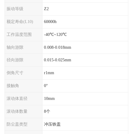
振动等级
Z2
额定寿命(L10)
60000h
工作温度范围
-40℃~120℃
轴向游隙
0.008-0.018mm
径向游隙
0.015-0.025mm
倒角尺寸
r1mm
接触角
0°
滚动体直径
10mm
滚动体数量
8个
防尘盖类型
冲压铁盖