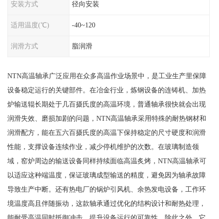
安装方式
径向安装
适用温度(℃)
-40~120
润滑方式
脂润滑
NTN高温轴承广泛应用在众多高温作业场景中，是工业生产里保障
设备稳定运行的关键部件。在冶金行业，炼钢设备的连铸机、加热
炉输送辊长期处于几百摄氏度的高温环境，普通轴承很快就会出现
润滑失效、磨损加剧的问题，NTN高温轴承采用特殊的耐热钢材和
润滑配方，能在五六百摄氏度的高温下保持稳定的尺寸硬度和润滑
性能，支撑设备连续作业，减少停机维护的次数。在玻璃制造领
域，窑炉周边的输送设备同样持续面临高温炙烤，NTN高温轴承可
以适应这种端温度，保证玻璃成型输送的精度，避免因为轴承故障
导致生产中断。还有热电厂的锅炉引风机、余热发电设备，工作环
境温度高且伴随振动，这款轴承通过优化的结构设计和耐热处理，
能耐受高温同时抵御冲击，提升设备运行的可靠性。除此之外，它